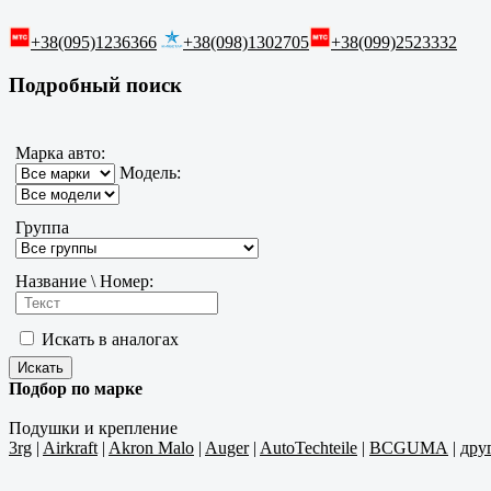
+38(095)1236366
+38(098)1302705
+38(099)2523332
Подробный поиск
Марка авто:
Модель:
Группа
Название \ Номер:
Искать в аналогах
Подбор по марке
Подушки и крепление
3rg
|
Airkraft
|
Akron Malo
|
Auger
|
AutoTechteile
|
BCGUMA
|
дру