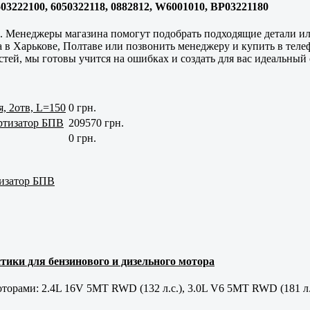
503222100, 6050322118, 0882812, W6001010, BP03221180
. Менеджеры магазина помогут подобрать подходящие детали ил
а в
Харькове, Полтаве
или позвонить менеджеру и купить в теле
ей, мы готовы учится на ошибках и создать для вас идеальный 
, 2отв, L=150
0 грн.
ортизатор БПВ
209570 грн.
0 грн.
тизатор БПВ
тики для бензинового и дизельного мотора
орами: 2.4L 16V 5MT RWD (132 л.с.), 3.0L V6 5MT RWD (181 л.