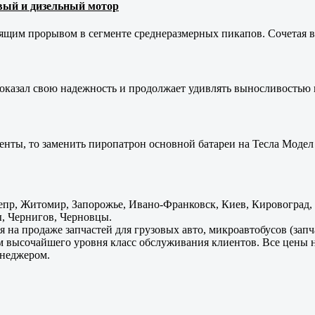
новый и дизельный мотор
оящим прорывом в сегменте среднеразмерных пикапов. Сочетая в 
оказал свою надежность и продолжает удивлять выносливостью 
енты, то заменить пиропатрон основной батареи на Тесла Модел 
пр, Житомир, Запорожье, Ивано-Франковск, Киев, Кировоград, Л
, Чернигов, Черновцы.
 на продаже запчастей для грузовых авто, микроавтобусов (зап
м высочайшего уровня класс обслуживания клиентов. Все цены 
енеджером.