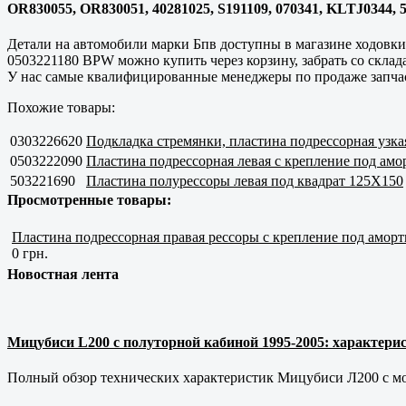
OR830055, OR830051, 40281025, S191109, 070341, KLTJ0344, 
Детали на автомобили марки Бпв доступны в магазине ходовки
0503221180 BPW можно купить через корзину, забрать со склад
У нас самые квалифицированные менеджеры по продаже запчаст
Похожие товары:
0303226620
Подкладка стремянки, пластина подрессорная узкая
0503222090
Пластина подрессорная левая с крепление под ам
503221690
Пластина полурессоры левая под квадрат 125X150
Просмотренные товары:
Пластина подрессорная правая рессоры с крепление под амор
0 грн.
Новостная лента
Мицубиси L200 с полуторной кабиной 1995-2005: характерис
Полный обзор технических характеристик Мицубиси Л200 с мот