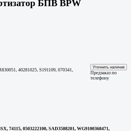
мортизатор БПВ BPW
30051, 40281025, S191109, 070341,
Предзаказ по
телефону
SX, 74115, 0503222100, SAD3588201, WG9100368471,