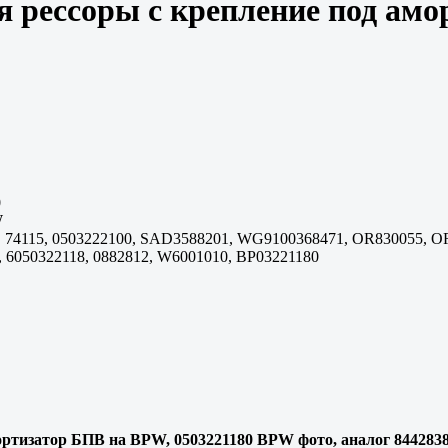
я рессоры с крепление под а
0
W
 74115, 0503222100, SAD3588201, WG9100368471, OR830055, OR8
, 6050322118, 0882812, W6001010, BP03221180
ортизатор БПВ на BPW, 0503221180 BPW фото, аналог 8442838