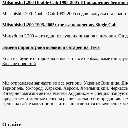
Mitsubishi L200 Double Cab 1995-2005 III поколение: бензи
Mitsubishi L200 Double Cab 1995-2005 годов выпуска стал наст
Mitsubishi L200 1995-2005: третье поколение, Single Cab
Мицубиси L200 – это один из лучших пикапов в истории. Он д
Замена пиропатрона основной батареи на Tesla
Если вы будете осторожны и вас есть все необходимые инструм
Больше новостей
Мы отправляем запчасти во все регионы Украны: Винница, Дне
Тернополь, Ужгород, Харьков, Херсон, Хмельницкий, Черкассы
Интернет магазин автозапчастей Ходовик.ком специализируется
предлагаем отличные цены на рынке запчастей и предоставляе
Цены на сайте могут не значительно отличатся от заявленых м
О сайте