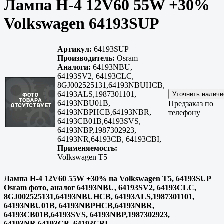
Лампа H-4 12V60 55W +30%
Volkswagen 64193SUP
Артикул:
64193SUP
Производитель:
Osram
Аналоги:
64193NBU,
64193SV2, 64193CLC,
8GJ002525131,64193NBUHCB,
64193ALS,1987301101,
64193NBU01B,
Предзаказ по
64193NBPHCB,64193NBR,
телефону
64193CB01B,64193SVS,
64193NBP,1987302923,
64193NR,64193CB, 64193CBI,
Применяемость:
Volkswagen T5
Лампа H-4 12V60 55W +30% на Volkswagen T5, 64193SUP
Osram фото, аналог 64193NBU, 64193SV2, 64193CLC,
8GJ002525131,64193NBUHCB, 64193ALS,1987301101,
64193NBU01B, 64193NBPHCB,64193NBR,
64193CB01B,64193SVS, 64193NBP,1987302923,
64193NR,64193CB, 64193CBI,