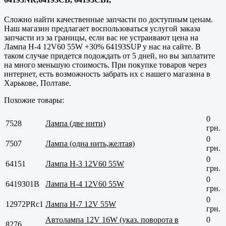
Сложно найти
качественные
запчасти по доступным ценам.
Наш магазин предлагает воспользоваться услугой заказа
запчасти из за границы, если вас не устраивают цена на
Лампа H-4 12V60 55W +30% 64193SUP у нас на сайте. В
таком случае придется подождать от 5 дней, но вы заплатите
на много меньшую стоимость. При покупке товаров через
интернет, есть возможность забрать их с нашего магазина в
Харькове, Полтаве
.
Похожие товары:
0
7528
Лампа (две нити)
грн.
0
7507
Лампа (одна нить,желтая)
грн.
0
64151
Лампа H-3 12V60 55W
грн.
0
6419301B
Лампа H-4 12V60 55W
грн.
0
12972PRс1
Лампа H-7 12V 55W
грн.
Автолампа 12V 16W (указ. поворота в
0
8276