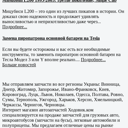
Mitsubishi L200 1995-2005: третье поколение, Single Cab
Мицубиси L200 – это один из лучших пикапов в истории. Он
доказал свою надежность и продолжает удивлять
выносливостью и неприхотливостью даже через...
Подробнее...
Замена пиропатрона основной батареи на Tesla
Если вы будете осторожны и вас есть все необходимые
инструменты, то заменить пиропатрон основной батареи на
Тесла Модел 3 или Y вполне реально....
Подробнее...
Больше новостей
Мы отправляем запчасти во все регионы Украны: Винница,
Днепр, Житомир, Запорожье, Ивано-Франковск, Киев,
Кировоград, Луцк, Львов, Николаев, Одесса, Полтава, Ровно,
Сумы, Тернополь, Ужгород, Харьков, Херсон, Хмельницкий,
Черкассы, Чернигов, Черновцы.
Интернет магазин автозапчастей Ходовик.ком
специализируется на продаже запчастей для грузовых авто,
микроавтобусов (запчасти на бусы), легковые автомобили и
полуприцепы. Мы предлагаем отличные цены на рынке