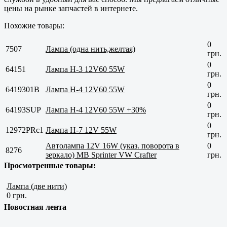
цены на рынке запчастей в интернете.
Похожие товары:
0
7507
Лампа (одна нить,желтая)
грн.
0
64151
Лампа H-3 12V60 55W
грн.
0
6419301B
Лампа H-4 12V60 55W
грн.
0
64193SUP
Лампа H-4 12V60 55W +30%
грн.
0
12972PRс1
Лампа H-7 12V 55W
грн.
Автолампа 12V 16W (указ. поворота в
0
8276
зеркало) MB Sprinter VW Crafter
грн.
Просмотренные товары:
Лампа (две нити)
0 грн.
Новостная лента