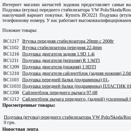
Интернет магазин запчастей ходовик предоставляет самые в
Подушка (втулка) переднего стабилизатора VW Polo/Skoda/Roo
наилучший вариант покупки. Купить BC0221 Подушка (втулка
телефонному номеру. У нас работают высококвалифицированны
Похожие товары:
BC1217
Втулка передняя стабилизатора 20mm c 2008г
BC1102
Втулка стабилизатора передняя 22.4mm
BC1216
Подушка двигателя задняя 1.9D 1.4i
BC1211
Подушка двигателя (верхняя) R 1.9dTI
BC1209
Подушка двигателя (нижняя) 1.9DTI
BC1210
Подушка двигателя сайлентблок (задняя нижняя) 2.0d
BC1103
Подушка передней балки (подрамника) 01-
BC11031
Подушка передней балки (подрамника) ПЛАСТИК 01
BC1208
Сайлентблок переднего рычага 97-08
BC1212
Сайлентблок рычага переднего, (задний) усиленный 
Просмотренные товары:
Подушка (втулка) переднего стабилизатора VW Polo/Skoda/Room
0 грн.
Новостная лента