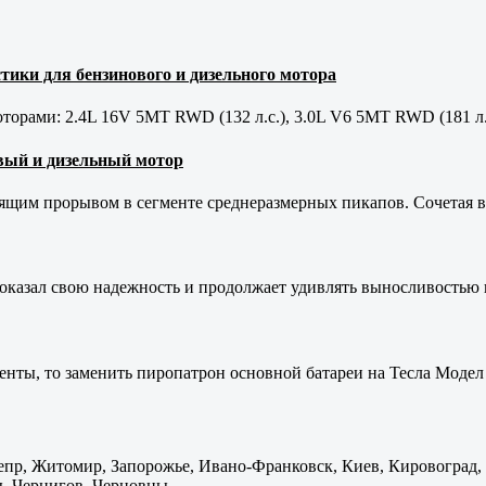
тики для бензинового и дизельного мотора
орами: 2.4L 16V 5MT RWD (132 л.с.), 3.0L V6 5MT RWD (181 л.
новый и дизельный мотор
оящим прорывом в сегменте среднеразмерных пикапов. Сочетая в 
оказал свою надежность и продолжает удивлять выносливостью 
енты, то заменить пиропатрон основной батареи на Тесла Модел 
пр, Житомир, Запорожье, Ивано-Франковск, Киев, Кировоград, Л
, Чернигов, Черновцы.