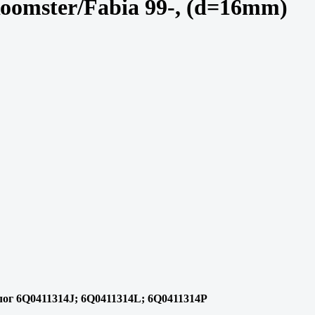
oomster/Fabia 99-, (d=16mm)
лог 6Q0411314J; 6Q0411314L; 6Q0411314P