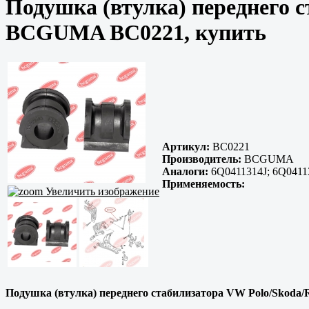
Подушка (втулка) переднего с
BCGUMA BC0221, купить
Артикул:
BC0221
Производитель:
BCGUMA
Аналоги:
6Q0411314J; 6Q0411
Применяемость:
Увеличить изображение
Подушка (втулка) переднего стабилизатора VW Polo/Skoda/