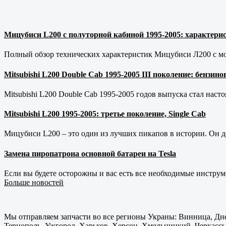
Мицубиси L200 с полуторной кабиной 1995-2005: характерис
Полный обзор технических характеристик Мицубиси Л200 с мот
Mitsubishi L200 Double Cab 1995-2005 III поколение: бензи
Mitsubishi L200 Double Cab 1995-2005 годов выпуска стал наст
Mitsubishi L200 1995-2005: третье поколение, Single Cab
Мицубиси L200 – это один из лучших пикапов в истории. Он д
Замена пиропатрона основной батареи на Tesla
Если вы будете осторожны и вас есть все необходимые инструм
Больше новостей
Мы отправляем запчасти во все регионы Украны: Винница, Дне
Тернополь, Ужгород, Харьков, Херсон, Хмельницкий, Черкассы