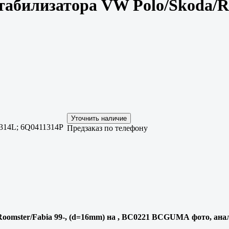
табилизатора VW Polo/Skoda/R
314L; 6Q0411314P
Предзаказ по телефону
Roomster/Fabia 99-, (d=16mm) на , BC0221 BCGUMA фото, ана