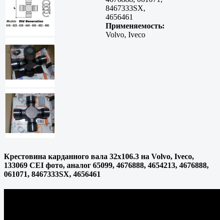
8467333SX,
4656461
Применяемость:
Volvo, Iveco
Крестовина карданного вала 32х106.3 на Volvo, Iveco,
133069 CEI фото, аналог 65099, 4676888, 4654213, 4676888,
061071, 8467333SX, 4656461