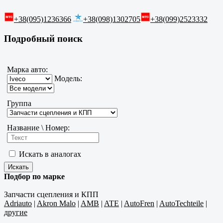
+38(095)1236366
+38(098)1302705
+38(099)2523332
Подробный поиск
Марка авто:
Модель:
Группа
Название \ Номер:
Искать в аналогах
Подбор по марке
Запчасти сцепления и КПП
Adriauto
|
Akron Malo
|
AMB
|
ATE
|
AutoFren
|
AutoTechteile
|
другие