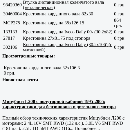
Втулка дистанционная коленчатого вала
98420369
0 грн.
(металлическая)
30460004
Крестовина карданного вала 82х30
0 грн.
864
MCP275
Крестовина кардана 35x126.15
грн.
133133
Крестовина кардана Iveco Daily 00- (30.2x82)
0 грн.
27817
Крестовина 27x81.75 под стопора
0 грн.
Крестовина кардана Iveco Daily (30.2x106) (с
302106
0 грн.
масленкой)
Просмотренные товары:
Крестовина карданного вала 32х106.3
0 грн.
Новостная лента
Мицубиси L200 с полуторной кабиной 1995-2005:
характеристики для бензинового и дизельного мотора
Полный обзор технических характеристик Мицубиси Л200 с
моторами: 2.4L 16V 5MT RWD (132 л.с.), 3.0L V6 5MT RWD
(181 л.с.), 2.5L TD 5MT AWD (116...
Подробнее...