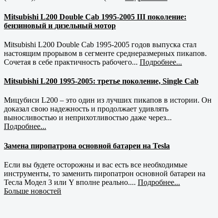
Mitsubishi L200 Double Cab 1995-2005 III поколение:
бензиновый и дизельный мотор
Mitsubishi L200 Double Cab 1995-2005 годов выпуска стал
настоящим прорывом в сегменте среднеразмерных пикапов.
Сочетая в себе практичность рабочего...
Подробнее...
Mitsubishi L200 1995-2005: третье поколение, Single Cab
Мицубиси L200 – это один из лучших пикапов в истории. Он
доказал свою надежность и продолжает удивлять
выносливостью и неприхотливостью даже через...
Подробнее...
Замена пиропатрона основной батареи на Tesla
Если вы будете осторожны и вас есть все необходимые
инструменты, то заменить пиропатрон основной батареи на
Тесла Модел 3 или Y вполне реально....
Подробнее...
Больше новостей