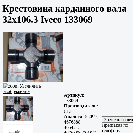
Крестовина карданного вала
32х106.3 Iveco 133069
Увеличить
изображение
Артикул:
133069
Производитель:
CEI
Аналоги:
65099,
4676888,
Предзаказ по
4654213,
телефону
4676888, 061071,