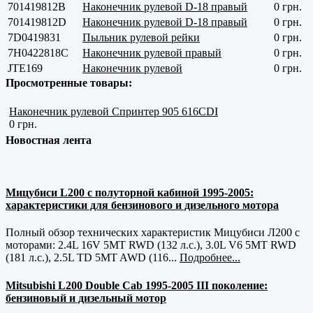
701419812B
Наконечник рулевой D-18 правый
0 грн.
701419812D
Наконечник рулевой D-18 правый
0 грн.
7D0419831
Пыльник рулевой рейки
0 грн.
7H0422818С
Наконечник рулевой правый
0 грн.
JTE169
Наконечник рулевой
0 грн.
Просмотренные товары:
Наконечник рулевой Спринтер 905 616CDI
0 грн.
Новостная лента
Мицубиси L200 с полуторной кабиной 1995-2005:
характеристики для бензинового и дизельного мотора
Полный обзор технических характеристик Мицубиси Л200 с
моторами: 2.4L 16V 5MT RWD (132 л.с.), 3.0L V6 5MT RWD
(181 л.с.), 2.5L TD 5MT AWD (116...
Подробнее...
Mitsubishi L200 Double Cab 1995-2005 III поколение:
бензиновый и дизельный мотор