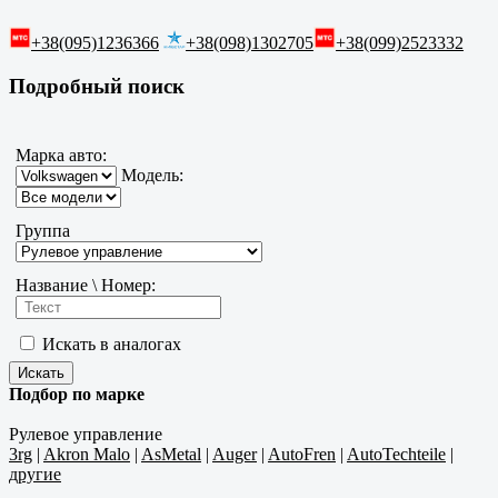
+38(095)1236366
+38(098)1302705
+38(099)2523332
Подробный поиск
Марка авто:
Модель:
Группа
Название \ Номер:
Искать в аналогах
Подбор по марке
Рулевое управление
3rg
|
Akron Malo
|
AsMetal
|
Auger
|
AutoFren
|
AutoTechteile
|
другие