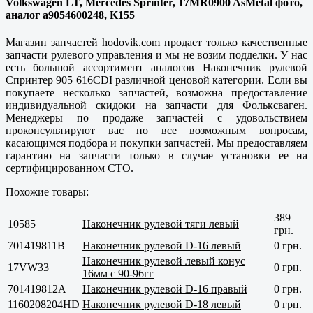
Volkswagen LT, Mercedes Sprinter, 17MR0900 AsMetal фото,
аналог a9054600248, K155
Магазин запчастей hodovik.com продает только
качественные
запчасти рулевого управления и мы не возим подделки. У нас
есть большой ассортимент аналогов Наконечник рулевой
Спринтер 905 616CDI различной ценовой категории. Если вы
покупаете несколько запчастей, возможна предоставление
индивидуальной скидоки на запчасти для Фольксваген.
Менеджеры по продаже запчастей с удовольствием
проконсультируют вас по все возможным вопросам,
касающимся подбора и покупки запчастей. Мы предоставляем
гарантию на запчасти только в случае установки ее на
сертифицированном СТО.
Похожие товары:
389
10585
Наконечник рулевой тяги левый
грн.
701419811B
Наконечник рулевой D-16 левый
0 грн.
Наконечник рулевой левый конус
17VW33
0 грн.
16мм с 90-96гг
701419812А
Наконечник рулевой D-16 правый
0 грн.
1160208204HD
Наконечник рулевой D-18 левый
0 грн.