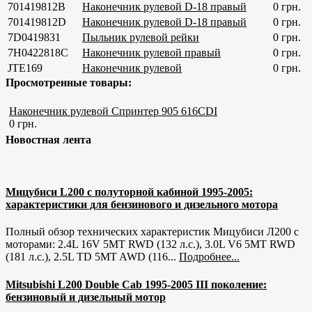
701419812B
Наконечник рулевой D-18 правый
0 грн.
701419812D
Наконечник рулевой D-18 правый
0 грн.
7D0419831
Пыльник рулевой рейки
0 грн.
7H0422818С
Наконечник рулевой правый
0 грн.
JTE169
Наконечник рулевой
0 грн.
Просмотренные товары:
Наконечник рулевой Спринтер 905 616CDI
0 грн.
Новостная лента
Мицубиси L200 с полуторной кабиной 1995-2005:
характеристики для бензинового и дизельного мотора
Полный обзор технических характеристик Мицубиси Л200 с
моторами: 2.4L 16V 5MT RWD (132 л.с.), 3.0L V6 5MT RWD
(181 л.с.), 2.5L TD 5MT AWD (116...
Подробнее...
Mitsubishi L200 Double Cab 1995-2005 III поколение:
бензиновый и дизельный мотор