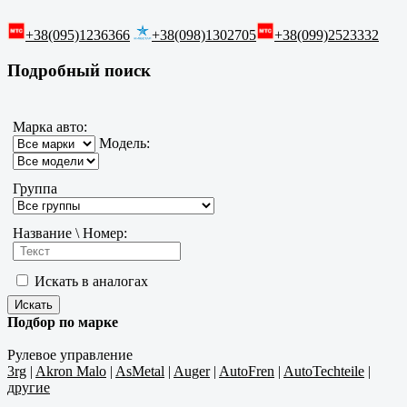
+38(095)1236366
+38(098)1302705
+38(099)2523332
Подробный поиск
Марка авто:
Модель:
Группа
Название \ Номер:
Искать в аналогах
Подбор по марке
Рулевое управление
3rg
|
Akron Malo
|
AsMetal
|
Auger
|
AutoFren
|
AutoTechteile
|
другие