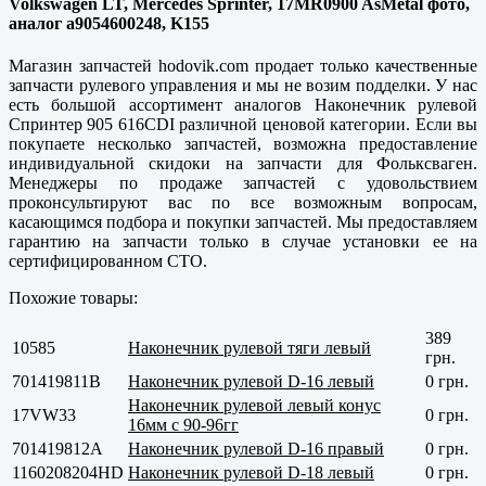
Volkswagen LT, Mercedes Sprinter, 17MR0900 AsMetal фото,
аналог a9054600248, K155
Магазин запчастей hodovik.com продает только
качественные
запчасти рулевого управления и мы не возим подделки. У нас
есть большой ассортимент аналогов Наконечник рулевой
Спринтер 905 616CDI различной ценовой категории. Если вы
покупаете несколько запчастей, возможна предоставление
индивидуальной скидоки на запчасти для Фольксваген.
Менеджеры по продаже запчастей с удовольствием
проконсультируют вас по все возможным вопросам,
касающимся подбора и покупки запчастей. Мы предоставляем
гарантию на запчасти только в случае установки ее на
сертифицированном СТО.
Похожие товары:
389
10585
Наконечник рулевой тяги левый
грн.
701419811B
Наконечник рулевой D-16 левый
0 грн.
Наконечник рулевой левый конус
17VW33
0 грн.
16мм с 90-96гг
701419812А
Наконечник рулевой D-16 правый
0 грн.
1160208204HD
Наконечник рулевой D-18 левый
0 грн.