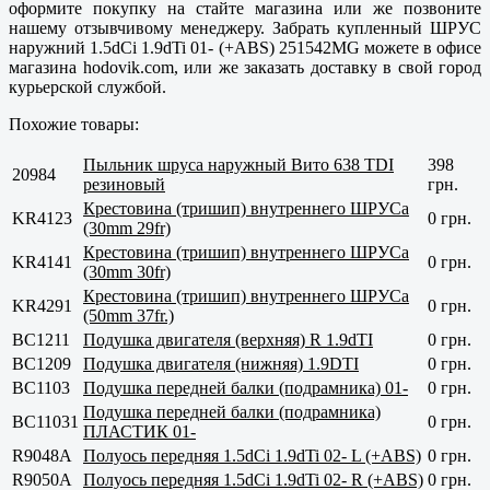
оформите покупку на стайте магазина или же позвоните
нашему отзывчивому менеджеру. Забрать купленный ШРУС
наружний 1.5dCi 1.9dTi 01- (+ABS) 251542MG можете в офисе
магазина hodovik.com, или же заказать доставку в свой город
курьерской службой.
Похожие товары:
Пыльник шруса наружный Вито 638 TDI
398
20984
резиновый
грн.
Крестовина (тришип) внутреннего ШРУСа
KR4123
0 грн.
(30mm 29fr)
Крестовина (тришип) внутреннего ШРУСа
KR4141
0 грн.
(30mm 30fr)
Крестовина (тришип) внутреннего ШРУСа
KR4291
0 грн.
(50mm 37fr.)
BC1211
Подушка двигателя (верхняя) R 1.9dTI
0 грн.
BC1209
Подушка двигателя (нижняя) 1.9DTI
0 грн.
BC1103
Подушка передней балки (подрамника) 01-
0 грн.
Подушка передней балки (подрамника)
BC11031
0 грн.
ПЛАСТИК 01-
R9048A
Полуось передняя 1.5dCi 1.9dTi 02- L (+ABS)
0 грн.
R9050A
Полуось передняя 1.5dCi 1.9dTi 02- R (+ABS)
0 грн.