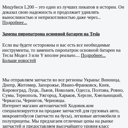
Мицубиси L200 – это один из лучших пикапов в истории. Он
доказал свою надежность и продолжает удивлять
выносливостью и неприхотливостью даже через...
Подробнее...
Замена пиропатрона основной батареи на Tesla
Если вы будете осторожны и вас есть все необходимые
инструменты, то заменить пиропатрон основной батареи на
Тесла Модел 3 или Y вполне реально....
Подробнее...
Больше новостей
Мы отправляем запчасти во все регионы Украны: Винница,
Днепр, Житомир, Запорожье, Ивано-Франковск, Киев,
Кировоград, Луцк, Львов, Николаев, Одесса, Полтава, Ровно,
Сумы, Тернополь, Ужгород, Харьков, Херсон, Хмельницкий,
Черкассы, Чернигов, Черновцы.
Интернет магазин автозапчастей Ходовик.ком
специализируется на продаже запчастей для грузовых авто,
микроавтобусов (запчасти на бусы), легковые автомобили и
полуприцепы. Мы предлагаем отличные цены на рынке
запчастей и предоставляем высочайшего уровня класс