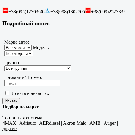
+38(095)1236366
+38(098)1302705
+38(099)2523332
Подробный поиск
Марка авто:
Модель:
Группа
Название \ Номер:
Искать в аналогах
Подбор по марке
Топливная система
4MAX
|
Adriauto
|
AERdiesel
|
Akron Malo
|
AMB
|
Auger
|
другие