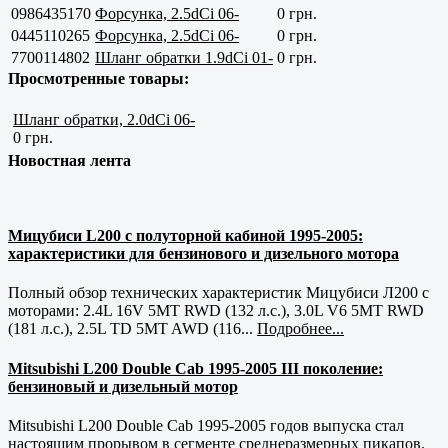
0986435170
Форсунка, 2.5dCi 06-
0 грн.
0445110265
Форсунка, 2.5dCi 06-
0 грн.
7700114802
Шланг обратки 1.9dCi 01-
0 грн.
Просмотренные товары:
Шланг обратки, 2.0dCi 06-
0 грн.
Новостная лента
Мицубиси L200 с полуторной кабиной 1995-2005:
характеристики для бензинового и дизельного мотора
Полный обзор технических характеристик Мицубиси Л200 с
моторами: 2.4L 16V 5MT RWD (132 л.с.), 3.0L V6 5MT RWD
(181 л.с.), 2.5L TD 5MT AWD (116...
Подробнее...
Mitsubishi L200 Double Cab 1995-2005 III поколение:
бензиновый и дизельный мотор
Mitsubishi L200 Double Cab 1995-2005 годов выпуска стал
настоящим прорывом в сегменте среднеразмерных пикапов.