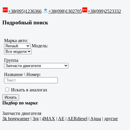
+38(095)1236366
+38(098)1302705
+38(099)2523332
Подробный поиск
Марка авто:
Модель:
Группа
Название \ Номер:
Искать в аналогах
Подбор по марке
Запчасти двигателя
3k borgwarner
|
3rg
|
4MAX
|
AE
|
AERdiesel
|
Ajusa
|
другие