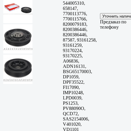
544005310,
658147,
7700113776,
7700115766,
Предзаказ по
8200079183,
телефону
8200386446,
8200386446,
87587, 93161258,
93161259,
93170224,
93170225,
A06836,
ADN16131,
BSG65170003,
DP1059,
DPF35522,
FI17090,
IMP10248,
LPD0039,
PS1253,
PV88090O,
QCD72,
SAS2154006,
V401020,
VD1101