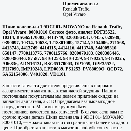
Применяемость:
Renault Trafic,
Opel Vivaro
Шкив коленвала 1.9DCI 01- MOVANO на Renault Trafic,
Opel Vivaro, 80001010 Corteco фото, аналог DPF35522,
10314, BSG65170003, 4413749, 8200386451, 04455, 020939,
0390097, 10314, 10628, 1218301009, 157142, 2154006, 271568,
4413748, 4413749, 4414115, 4414116, 4413748, 544005310,
658147, 7700113776, 7700115766, 8200079183, 8200386446,
8200386446, 87587, 93161258, 93161259, 93170224, 93170225,
A06836, ADN16131, BSG65170003, DP1059, DPF35522,
FI17090, IMP10248, LPD0039, PS1253, PV88090O, QCD72,
SAS2154006, V401020, VD1101
Запчасти запчасти двигателя представлены в широком
ассортименте в магазине автозапчастей ходовик. Нашим
постоянным покупателям мы делаем приятные скидки на
запчасти двигателя, а СТО предлагаем взаимовыгодное
сотрудничество. Мы имеем крупную базу
поставщиков
качественных
запчастей. В случае если вам не
срочно нужна деталь Шкив коленвала 1.9DCI 01- MOVANO
80001010, ее можно заказать из за границы по более выгодной
цене. Приобретая запчасти в магазине hodovik.com у вас не