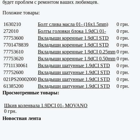
будет проблем с ремонтом ваших любимцев.
Похожие товары:
1630210
Болт слива масла 01- (16x1.5mm)
0 грн.
272010
Болты головки блока 1.9dCi 01-
0 грн.
77753600
Вкладыши коренные 1.9dCI STD
0 грн.
7701478839
Вкладыши коренные 1.9dCI STD
0 грн.
77753610
Вкладыши коренные 1.9dCI 0.25mm
0 грн.
77753620
Вкладыши коренные 1.9dCI 0.50mm
0 грн.
7711130061
Вкладыши шатунные 1.9dCI STD
0 грн.
77752600
Вкладыши шатунные 1.9dCI STD
0 грн.
021PS20002000
Вкладыши шатунные 1.9dCI STD
0 грн.
61385200
Вкладыши шатунные 1.9dCI STD
0 грн.
Просмотренные товары:
Шкив коленвала 1.9DCI 01- MOVANO
0 грн.
Новостная лента