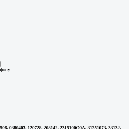
ефону
506, 0380403, 120728, 208142, 2315100Q0A, 31251073, 33132,