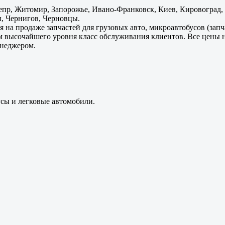
пр, Житомир, Запорожье, Ивано-Франковск, Киев, Кировоград, Л
, Чернигов, Черновцы.
 на продаже запчастей для грузовых авто, микроавтобусов (зап
м высочайшего уровня класс обслуживания клиентов. Все цены 
енеджером.
усы и легковые автомобили.