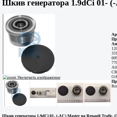
Шкив генератора 1.9dCi 01- (-
Ар
Пр
Ан
12
33
60
77
A0
CR
OA
Увеличить изображение
Пр
Ren
Шкив генератора 1.9dCi 01- (-AC) Master на Renault Trafic, O