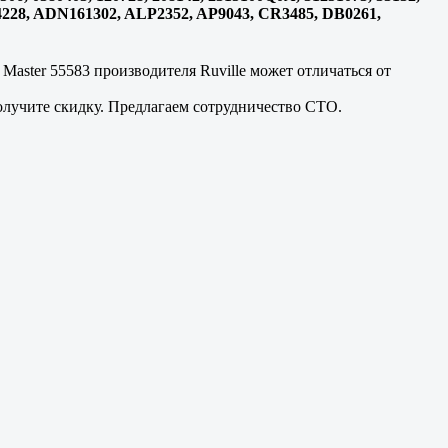
 A04228, ADN161302, ALP2352, AP9043, CR3485, DB0261,
Master 55583 производителя Ruville может отличаться от
олучите скидку. Предлагаем сотрудничество СТО.