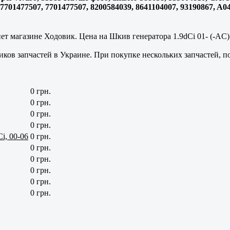
5, 7701477507, 7701477507, 8200584039, 8641104007, 93190867,
т магазине Ходовик. Цена на Шкив генератора 1.9dCi 01- (-AC) 
ков запчастей в Украине. При покупке нескольких запчастей, п
0 грн.
0 грн.
0 грн.
0 грн.
i, 00-06
0 грн.
0 грн.
0 грн.
0 грн.
0 грн.
0 грн.