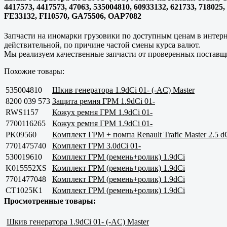
4417573, 4417573, 47063, 535004810, 60933132, 621733, 71802
FE33132, FI10570, GA75506, OAP7082
Запчасти на иномарки грузовики по доступным ценам в интерне
действительной, по причине частой смены курса валют.
Мы реализуем качественные запчасти от проверенных поставщи
Похожие товары:
535004810
Шкив генератора 1.9dCi 01- (-AC) Master
8200 039 573
Защита ремня ГРМ 1.9dCi 01-
RWS1157
Кожух ремня ГРМ 1.9dCi 01-
7700116265
Кожух ремня ГРМ 1.9dCi 01-
PK09560
Комплект ГРМ + помпа Renault Trafic Master 2.5 dC
7701475740
Комплект ГРМ 3.0dCi 01-
530019610
Комплект ГРМ (ремень+ролик) 1.9dCi
K015552XS
Комплект ГРМ (ремень+ролик) 1.9dCi
7701477048
Комплект ГРМ (ремень+ролик) 1.9dCi
CT1025K1
Комплект ГРМ (ремень+ролик) 1.9dCi
Просмотренные товары:
Шкив генератора 1.9dCi 01- (-AC) Master