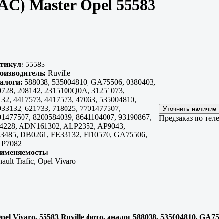
AC) Master Opel 55583
тикул:
55583
оизводитель:
Ruville
алоги:
588038, 535004810, GA75506, 0380403,
0728, 208142, 2315100Q0A, 31251073,
132, 4417573, 4417573, 47063, 535004810,
933132, 621733, 718025, 7701477507,
01477507, 8200584039, 8641104007, 93190867,
Предзаказ по тел
4228, ADN161302, ALP2352, AP9043,
3485, DB0261, FE33132, FI10570, GA75506,
P7082
именяемость:
ault Trafic, Opel Vivaro
pel Vivaro, 55583 Ruville фото, аналог 588038, 535004810, GA75