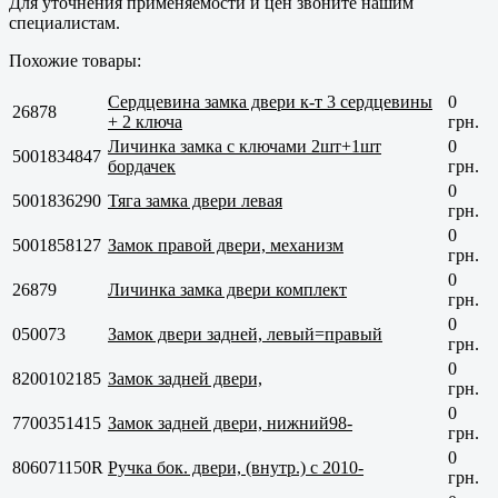
Для уточнения применяемости и цен звоните нашим
специалистам.
Похожие товары:
Сердцевина замка двери к-т 3 сердцевины
0
26878
+ 2 ключа
грн.
Личинка замка с ключами 2шт+1шт
0
5001834847
бордачек
грн.
0
5001836290
Тяга замка двери левая
грн.
0
5001858127
Замок правой двери, механизм
грн.
0
26879
Личинка замка двери комплект
грн.
0
050073
Замок двери задней, левый=правый
грн.
0
8200102185
Замок задней двери,
грн.
0
7700351415
Замок задней двери, нижний98-
грн.
0
806071150R
Ручка бок. двери, (внутр.) с 2010-
грн.