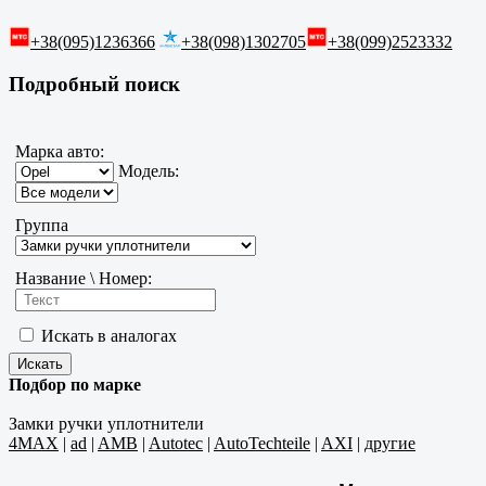
+38(095)1236366
+38(098)1302705
+38(099)2523332
Подробный поиск
Марка авто:
Модель:
Группа
Название \ Номер:
Искать в аналогах
Подбор по марке
Замки ручки уплотнители
4MAX
|
ad
|
AMB
|
Autotec
|
AutoTechteile
|
AXI
|
другие