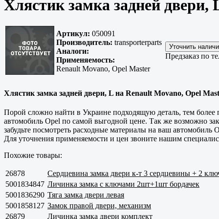
Хлястик замка задней двери, 
Артикул:
050091
Производитель:
transporterparts
Аналоги:
Предзаказ по т
Применяемость:
Renault Movano, Opel Master
Хлястик замка задней двери, L на Renault Movano, Opel Maste
Порой сложно найти в Украине подходящую деталь, тем более п
автомобиль Opel по самой выгодной цене. Так же возможно заказа
забудьте посмотреть расходные материалы на ваш автомобиль Op
Для уточнения применяемости и цен звоните нашим специалис
Похожие товары:
26878
Сердцевина замка двери к-т 3 сердцевины + 2 клю
5001834847
Личинка замка с ключами 2шт+1шт бордачек
5001836290
Тяга замка двери левая
5001858127
Замок правой двери, механизм
26879
Личинка замка двери комплект