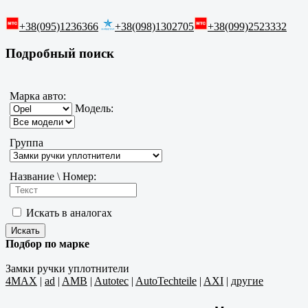
+38(095)1236366
+38(098)1302705
+38(099)2523332
Подробный поиск
Марка авто:
Модель:
Группа
Название \ Номер:
Искать в аналогах
Подбор по марке
Замки ручки уплотнители
4MAX
|
ad
|
AMB
|
Autotec
|
AutoTechteile
|
AXI
|
другие