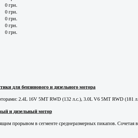
0 грн.
0 грн.
0 грн.
0 грн.
0 грн.
тики для бензинового и дизельного мотора
орами: 2.4L 16V 5MT RWD (132 л.с.), 3.0L V6 5MT RWD (181 л.
новый и дизельный мотор
оящим прорывом в сегменте среднеразмерных пикапов. Сочетая в 