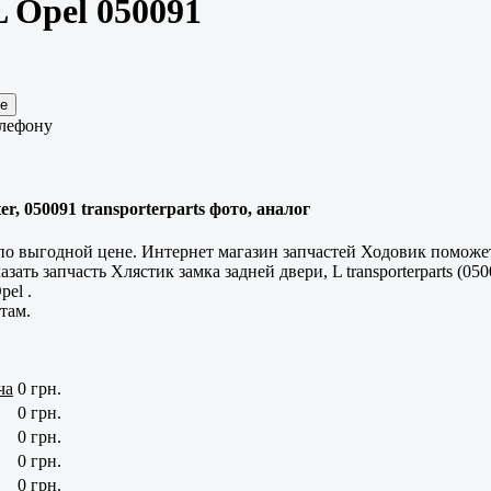
L Opel 050091
елефону
r, 050091 transporterparts фото, аналог
о выгодной цене. Интернет магазин запчастей Ходовик поможет 
ть запчасть Хлястик замка задней двери, L transporterparts (0500
el .
там.
ча
0 грн.
0 грн.
0 грн.
0 грн.
0 грн.