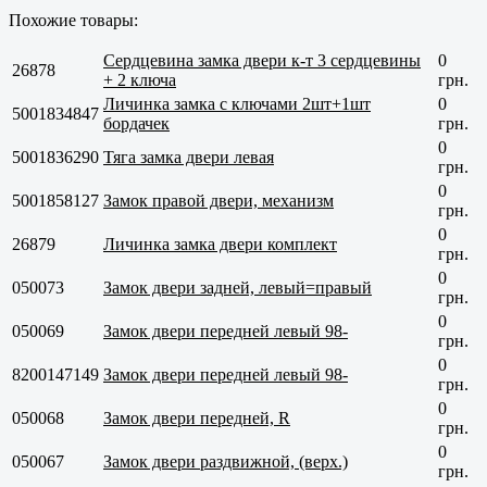
Похожие товары:
Сердцевина замка двери к-т 3 сердцевины
0
26878
+ 2 ключа
грн.
Личинка замка с ключами 2шт+1шт
0
5001834847
бордачек
грн.
0
5001836290
Тяга замка двери левая
грн.
0
5001858127
Замок правой двери, механизм
грн.
0
26879
Личинка замка двери комплект
грн.
0
050073
Замок двери задней, левый=правый
грн.
0
050069
Замок двери передней левый 98-
грн.
0
8200147149
Замок двери передней левый 98-
грн.
0
050068
Замок двери передней, R
грн.
0
050067
Замок двери раздвижной, (верх.)
грн.