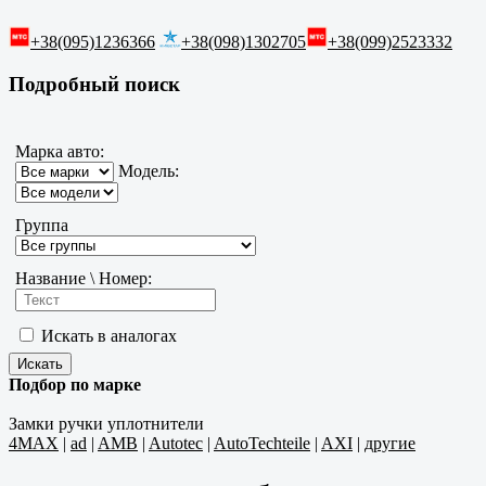
+38(095)1236366
+38(098)1302705
+38(099)2523332
Подробный поиск
Марка авто:
Модель:
Группа
Название \ Номер:
Искать в аналогах
Подбор по марке
Замки ручки уплотнители
4MAX
|
ad
|
AMB
|
Autotec
|
AutoTechteile
|
AXI
|
другие