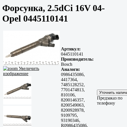
Форсунка, 2.5dCi 16V 04-
Opel 0445110141
Артикул:
0445110141
Производитель:
Bosch
Увеличить
Аналоги:
изображение
0986435086,
4417364,
7485128252,
7701474813,
810106,
Предзаказ по
8200146357,
телефону
8200549063,
8200928978,
9109795,
93190346,
R0986435086,