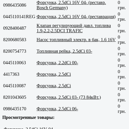
Форсунка, 2.5dCi 16V 04- (реставр.
0
0986435086
Bosch Germany)
грн.
0
0445110141REG
Форсунка, 2.5dCi 16V 04- (реставрация)
грн.
Клапан регулирующий давл. топлива
0
0928400487
1.9-2.2-2.5DCI TRAFIC
грн.
0
8200680583
Насос топливный электр. в бак, 1.6 16V
грн.
0
8200754773
Топливная рейка, 2.5dCi 03-
грн.
0
0445110063
Форсунка, 2.2dCi 00-
грн.
0
4417363
Форсунка, 2.5dCi
грн.
0
0445110087
Форсунка, 2.5dCi
грн.
0
8201043605
Форсунка, 2.5dCi 03- (73 84кВт.)
грн.
0
0986435170
Форсунка, 2.5dCi 06-
грн.
Просмотренные товары: