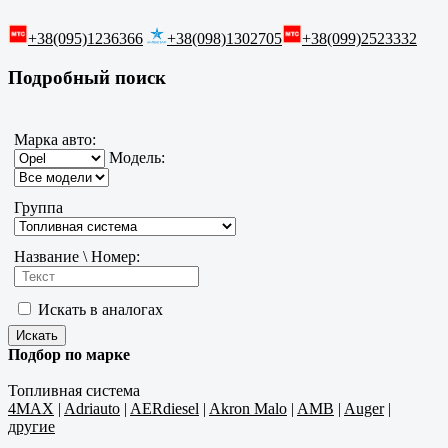
+38(095)1236366
+38(098)1302705
+38(099)2523332
Подробный поиск
Марка авто:
Модель:
Группа
Название \ Номер:
Искать в аналогах
Подбор по марке
Топливная система
4MAX
|
Adriauto
|
AERdiesel
|
Akron Malo
|
AMB
|
Auger
|
другие