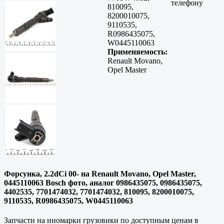
телефону
810095,
8200010075,
9110535,
R0986435075,
W0445110063
Применяемость:
Renault Movano,
Opel Master
Форсунка, 2.2dCi 00- на Renault Movano, Opel Master,
0445110063 Bosch фото, аналог 0986435075, 0986435075,
4402535, 7701474032, 7701474032, 810095, 8200010075,
9110535, R0986435075, W0445110063
Запчасти на иномарки грузовики по доступным ценам в