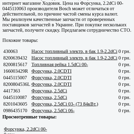
интернет магазине Ходовик. Цена на Форсунка, 2.2dCi 00-
0445110063 производителя Bosch может отличаться от
действительной, по причине частой смены курса валют.
Мы реализуем качественные запчасти от проверенных
поставщиков запчастей в Украине. При покупке нескольких
запчастей, получите скидку. Предлагаем сотрудничество СТО.
Похожие товары:
430063
Насос топливный электр. в бак 1.9-2.2dCi
0 грн.
8200639432
Насос топливный электр. в бак 1.9-2.2dCi
0 грн.
8200815617
Топливная рейка 1.5dCi 00-
0 грн.
166003429R
Форсунка, 2.0CDTI
0 грн.
0445115007
Форсунка, 2.0CDTI
0 грн.
8200804536L
Форсунка, 2.0CDTI
0 грн.
4417363
Форсунка, 2.5dCi
0 грн.
0445110087
Форсунка, 2.5dCi
0 грн.
8201043605
Форсунка, 2.5dCi 03- (73 84кВт.)
0 грн.
0986435170
Форсунка, 2.5dCi 06-
0 грн.
Просмотренные товары:
Форсунка, 2.2dCi 00-