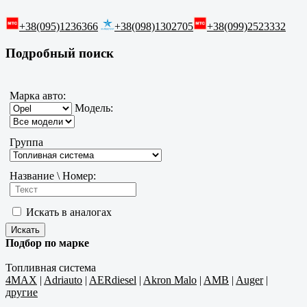
+38(095)1236366
+38(098)1302705
+38(099)2523332
Подробный поиск
Марка авто:
Модель:
Группа
Название \ Номер:
Искать в аналогах
Подбор по марке
Топливная система
4MAX
|
Adriauto
|
AERdiesel
|
Akron Malo
|
AMB
|
Auger
|
другие