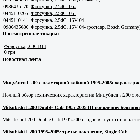
0986435170
Форсунка, 2.5dCi 06-
0445110265
Форсунка, 2.5dCi 06-
0445110141
Форсунка, 2.5dCi 16V 04-
0986435086
Форсунка, 2.5dCi 16V 04- (реставр. Bosch Germany
Просмотренные товары:
Форсунка, 2.0CDTI
0 грн.
Новостная лента
Мицубиси L200 с полуторной кабиной 1995-2005: характерис
Полный обзор технических характеристик Мицубиси Л200 с мот
Mitsubishi L200 Double Cab 1995-2005 III поколение: бензи
Mitsubishi L200 Double Cab 1995-2005 годов выпуска стал наст
Mitsubishi L200 1995-2005: третье поколение, Single Cab