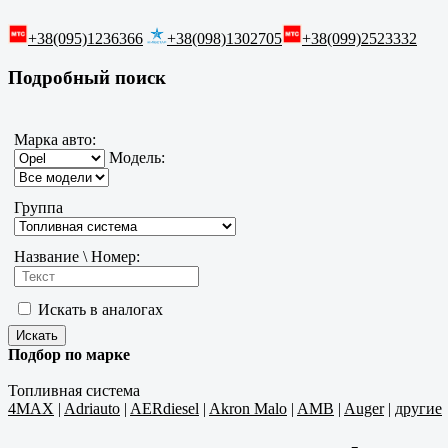
+38(095)1236366
+38(098)1302705
+38(099)2523332
Подробный поиск
Марка авто:
Модель:
Группа
Название \ Номер:
Искать в аналогах
Подбор по марке
Топливная система
4MAX
|
Adriauto
|
AERdiesel
|
Akron Malo
|
AMB
|
Auger
|
другие