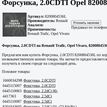
Форсунка, 2.0CDTI Opel 8200
Артикул:
8200804536L
Производитель:
Renault
Аналоги:
Предзаказ по телефо
Применяемость:
Renault Trafic, Opel Vivaro
Форсунка, 2.0CDTI на Renault Trafic, Opel Vivaro, 820080453
Предлагаем вам купить Форсунка, 2.0CDTI 8200804536L по хоро
низкокачественную копию товара. На запчасти предоставляется
получить в своем городе на следующий день.
Похожие товары:
166003429R
Форсунка, 2.0CDTI
0445115007
Форсунка, 2.0CDTI
0445110063
Форсунка, 2.2dCi 00-
4417363
Форсунка, 2.5dCi
0445110087
Форсунка, 2.5dCi
8201043605
Форсунка, 2.5dCi 03- (73 84кВт.)