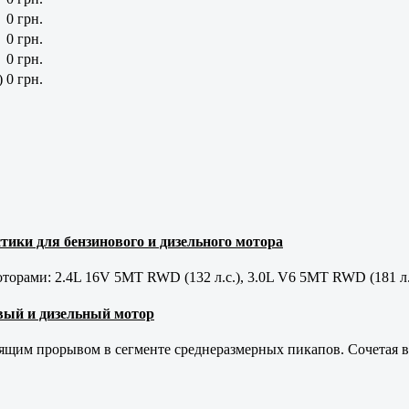
0 грн.
0 грн.
0 грн.
)
0 грн.
тики для бензинового и дизельного мотора
орами: 2.4L 16V 5MT RWD (132 л.с.), 3.0L V6 5MT RWD (181 л.
новый и дизельный мотор
оящим прорывом в сегменте среднеразмерных пикапов. Сочетая в 