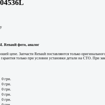
804536L
ну
6L Renault фото, аналог
шей цене. Запчасти Renault поставляются только оригинального
 гарантия только при условии установки детали на СТО. При зак
0 грн.
0 грн.
0 грн.
0 грн.
0 грн.
0 грн.