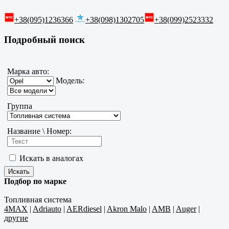
+38(095)1236366
+38(098)1302705
+38(099)2523332
Подробный поиск
Марка авто:
Модель:
Группа
Название \ Номер:
Искать в аналогах
Подбор по марке
Топливная система
4MAX
|
Adriauto
|
AERdiesel
|
Akron Malo
|
AMB
|
Auger
|
другие