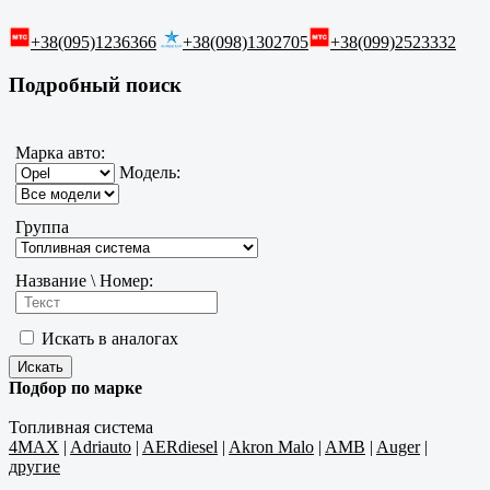
+38(095)1236366
+38(098)1302705
+38(099)2523332
Подробный поиск
Марка авто:
Модель:
Группа
Название \ Номер:
Искать в аналогах
Подбор по марке
Топливная система
4MAX
|
Adriauto
|
AERdiesel
|
Akron Malo
|
AMB
|
Auger
|
другие