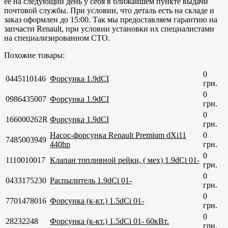
ее на следующий день у себя в ближайшем пункте выдачи
почтовой службы. При условии, что деталь есть на складе и
заказ оформлен до 15:00. Так мы предоставляем гарантию на
запчасти Renault, при условии установки их специалистами
на специализированном СТО.
Похожие товары:
0
0445110146
Форсунка 1.9dCI
грн.
0
0986435007
Форсунка 1.9dCI
грн.
0
166000262R
Форсунка 1.9dCI
грн.
Насос-форсунка Renault Premium dXi11
0
7485003949
440hp
грн.
0
1110010017
Клапан топливной рейки, ( мех) 1.9dCi 01-
грн.
0
0433175230
Распылитель 1.9dCi 01-
грн.
0
7701478016
Форсунка (к-кт.) 1.5dCi 01-
грн.
0
28232248
Форсунка (к-кт.) 1.5dCi 01- 60кВт.
грн.