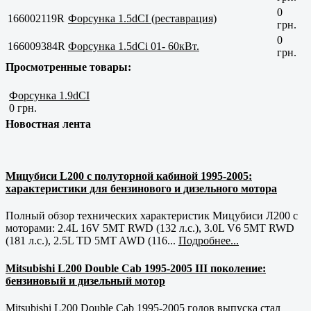
0
166002119R
Форсунка 1.5dCI (реставрация)
грн.
0
166009384R
Форсунка 1.5dCi 01- 60кВт.
грн.
Просмотренные товары:
Форсунка 1.9dCI
0 грн.
Новостная лента
Мицубиси L200 с полуторной кабиной 1995-2005:
характеристики для бензинового и дизельного мотора
Полный обзор технических характеристик Мицубиси Л200 с
моторами: 2.4L 16V 5MT RWD (132 л.с.), 3.0L V6 5MT RWD
(181 л.с.), 2.5L TD 5MT AWD (116...
Подробнее...
Mitsubishi L200 Double Cab 1995-2005 III поколение:
бензиновый и дизельный мотор
Mitsubishi L200 Double Cab 1995-2005 годов выпуска стал