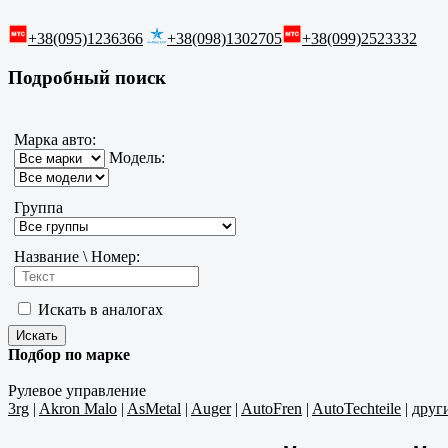
+38(095)1236366
+38(098)1302705
+38(099)2523332
Подробный поиск
Марка авто:
Модель:
Группа
Название \ Номер:
Искать в аналогах
Подбор по марке
Рулевое управление
3rg
|
Akron Malo
|
AsMetal
|
Auger
|
AutoFren
|
AutoTechteile
|
друг