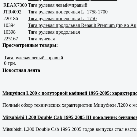
REAX7300
Тяга рулевая левый=правый
JTR4092
Тяга рулевая поперечная L=1758 1700
220186
Тяга рулевая поперечная L=1750
10394
Тяга рулевая продольная Renault Premium (пр-во Au
10398
Тяга рулевая продольная
225167
Тяга лучевая
Просмотренные товары:
Тяга рулевая левый=правый
0 грн.
Новостная лента
Мицубиси L200 с полуторной кабиной 1995-2005: характерис
Полный обзор технических характеристик Мицубиси Л200 с мот
Mitsubishi L200 Double Cab 1995-2005 III поколение: бензи
Mitsubishi L200 Double Cab 1995-2005 годов выпуска стал наст