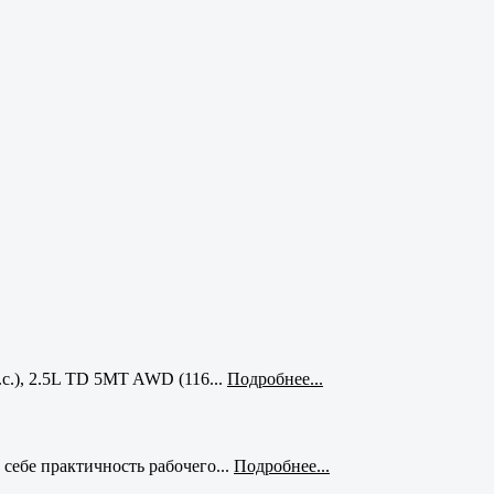
с.), 2.5L TD 5MT AWD (116...
Подробнее...
себе практичность рабочего...
Подробнее...