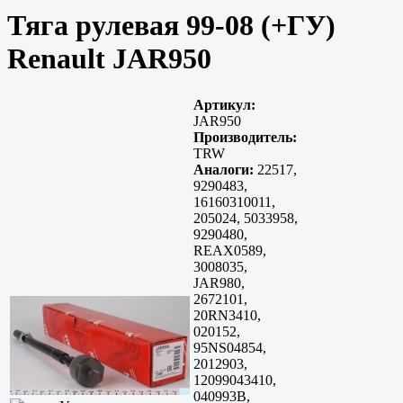
Тяга рулевая 99-08 (+ГУ)
Renault JAR950
Артикул:
JAR950
Производитель:
TRW
Аналоги:
22517,
9290483,
16160310011,
205024, 5033958,
9290480,
REAX0589,
3008035,
JAR980,
2672101,
20RN3410,
020152,
95NS04854,
2012903,
12099043410,
040993B,