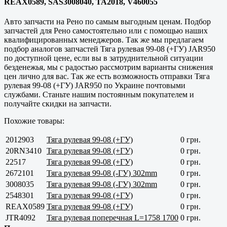
REAX0589, SAS3008040, TA2018, V460055
Авто запчасти на Рено по самым выгодным ценам. Подбор
запчастей для Рено самостоятельно или с помощью наших
квалифицированных менеджеров. Так же мы предлагаем
подбор аналогов запчастей Тяга рулевая 99-08 (+ГУ) JAR950
по доступной цене, если вы в затруднительной ситуации
безденежья, мы с радостью рассмотрим варианты снижения
цен лично для вас. Так же есть возможность отправки Тяга
рулевая 99-08 (+ГУ) JAR950 по Украине почтовыми
службами. Станьте нашим постоянным покупателем и
получайте скидки на запчасти.
Похожие товары:
2012903
Тяга рулевая 99-08 (+ГУ)
0 грн.
20RN3410
Тяга рулевая 99-08 (+ГУ)
0 грн.
22517
Тяга рулевая 99-08 (+ГУ)
0 грн.
2672101
Тяга рулевая 99-08 (-ГУ) 302mm
0 грн.
3008035
Тяга рулевая 99-08 (-ГУ) 302mm
0 грн.
2548301
Тяга рулевая 99-08 (+ГУ)
0 грн.
REAX0589
Тяга рулевая 99-08 (+ГУ)
0 грн.
JTR4092
Тяга рулевая поперечная L=1758 1700
0 грн.