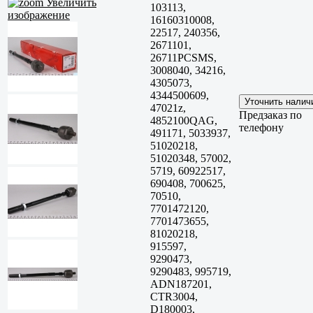
Увеличить
103113,
изображение
16160310008,
22517, 240356,
2671101,
26711PCSMS,
3008040, 34216,
4305073,
4344500609,
47021z,
Предзаказ по
4852100QAG,
телефону
491171, 5033937,
51020218,
51020348, 57002,
5719, 60922517,
690408, 700625,
70510,
7701472120,
7701473655,
81020218,
915597,
9290473,
9290483, 995719,
ADN187201,
CTR3004,
D180003,