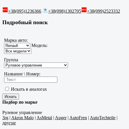
+38(095)1236366
+38(098)1302705
+38(099)2523332
Подробный поиск
Марка авто:
Модель:
Группа
Название \ Номер:
Искать в аналогах
Подбор по марке
Рулевое управление
3rg
|
Akron Malo
|
AsMetal
|
Auger
|
AutoFren
|
AutoTechteile
|
другие