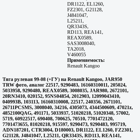
DR1122, EL1260,
FZ2301, G21128,
J4841047,
L25211,
QR3343S,
RD113, REA141,
REAX0589,
SAS3008040,
TA2018,
V460055
Применяемость:
Renault Kangoo
Тяга рулевая 99-08 (+ГУ) на Renault Kangoo, JAR950
TRW фото, аналог 22517, 9290483, 16160310011, 205024,
5033958, 9290480, REAX0589, 3008035, JAR980, 2672101,
20RN3410, 020152, 95NS04854, 2012903, 12099043410,
040993B, 103113, 16160310008, 22517, 240356, 2671101,
26711PCSMS, 3008040, 34216, 4305073, 4344500609, 47021z,
4852100QAG, 491171, 5033937, 51020218, 51020348, 57002,
5719, 60922517, 690408, 700625, 70510, 7701472120,
7701473655, 81020218, 915597, 9290473, 9290483, 995719,
ADN187201, CTR3004, D180003, DR1122, EL1260, FZ2301,
G21128, J4841047, L25211, QR3343S, RD113, REA141,