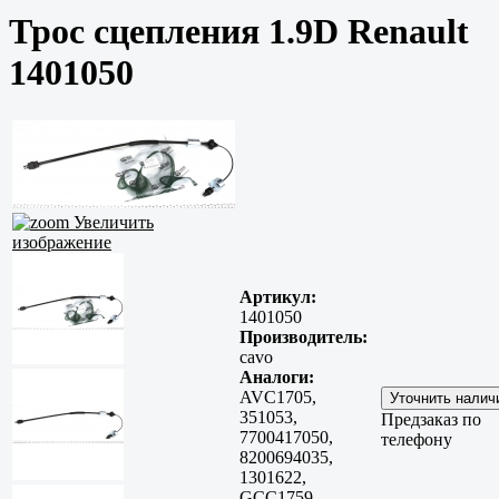
Трос сцепления 1.9D Renault
1401050
Увеличить
изображение
Артикул:
1401050
Производитель:
cavo
Аналоги:
AVC1705,
351053,
Предзаказ по
7700417050,
телефону
8200694035,
1301622,
GCC1759