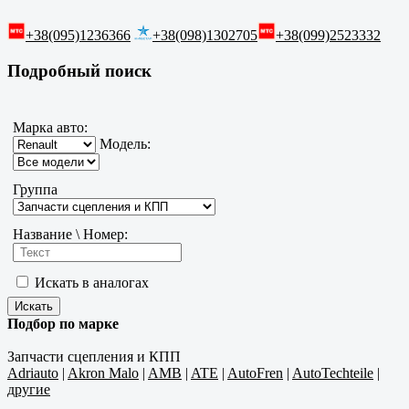
+38(095)1236366
+38(098)1302705
+38(099)2523332
Подробный поиск
Марка авто:
Модель:
Группа
Название \ Номер:
Искать в аналогах
Подбор по марке
Запчасти сцепления и КПП
Adriauto
|
Akron Malo
|
AMB
|
ATE
|
AutoFren
|
AutoTechteile
|
другие