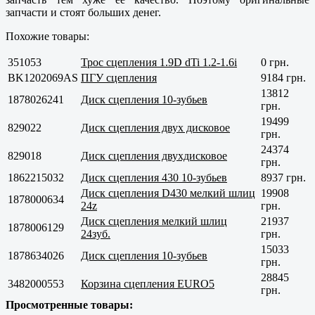
запчасти и стоят больших денег.
Похожие товары:
351053
Трос сцепления 1.9D dTi 1.2-1.6i
0 грн.
BK1202069AS
ПГУ сцепления
9184 грн.
13812
1878026241
Диск сцепления 10-зубьев
грн.
19499
829022
Диск сцепления двух дисковое
грн.
24374
829018
Диск сцепления двухдисковое
грн.
1862215032
Диск сцепления 430 10-зубьев
8937 грн.
Диск сцепления D430 мелкий шлиц
19908
1878000634
24z
грн.
Диск сцепления мелкий шлиц
21937
1878006129
24зуб.
грн.
15033
1878634026
Диск сцепления 10-зубьев
грн.
28845
3482000553
Корзина сцепления EURO5
грн.
Просмотренные товары: