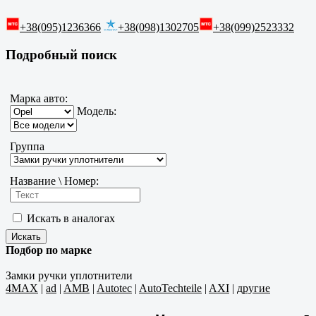
+38(095)1236366
+38(098)1302705
+38(099)2523332
Подробный поиск
Марка авто:
Модель:
Группа
Название \ Номер:
Искать в аналогах
Подбор по марке
Замки ручки уплотнители
4MAX
|
ad
|
AMB
|
Autotec
|
AutoTechteile
|
AXI
|
другие