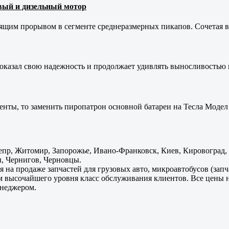
новый и дизельный мотор
оящим прорывом в сегменте среднеразмерных пикапов. Сочетая в 
оказал свою надежность и продолжает удивлять выносливостью 
енты, то заменить пиропатрон основной батареи на Тесла Модел 
пр, Житомир, Запорожье, Ивано-Франковск, Киев, Кировоград, Л
, Чернигов, Черновцы.
 на продаже запчастей для грузовых авто, микроавтобусов (зап
м высочайшего уровня класс обслуживания клиентов. Все цены 
енеджером.