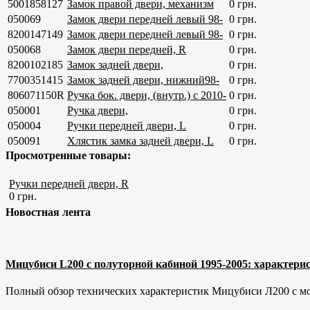
5001858127
Замок правой двери, механизм
0 грн.
050069
Замок двери передней левый 98-
0 грн.
8200147149
Замок двери передней левый 98-
0 грн.
050068
Замок двери передней, R
0 грн.
8200102185
Замок задней двери,
0 грн.
7700351415
Замок задней двери, нижний98-
0 грн.
806071150R
Ручка бок. двери, (внутр.) с 2010-
0 грн.
050001
Ручка двери,
0 грн.
050004
Ручки передней двери, L
0 грн.
050091
Хлястик замка задней двери, L
0 грн.
Просмотренные товары:
Ручки передней двери, R
0 грн.
Новостная лента
Мицубиси L200 с полуторной кабиной 1995-2005: характерис
Полный обзор технических характеристик Мицубиси Л200 с мот