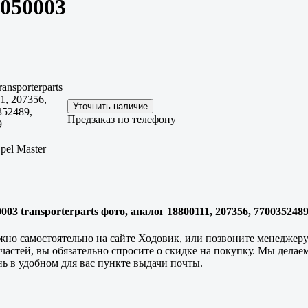
 050003
ransporterparts
1, 207356,
352489,
Предзаказ по телефону
9
pel Master
03 transporterparts фото, аналог 18800111, 207356, 7700352489
ожно самостоятельно на сайте Ходовик, или позвоните менеджер
пчастей, вы обязательно спросите о скидке на покупку. Мы дел
нь в удобном для вас пункте выдачи почты.