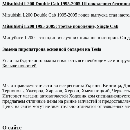
Mitsubishi L200 Double Cab 1995-2005 III поколение: бензи
Mitsubishi L200 Double Cab 1995-2005 годов выпуска стал наст
Mitsubishi L200 1995-2005: третье поколение, Single Cab
Мицубиси L200 – это один из лучших пикапов в истории. Он д
Замена пиропатрона основной батареи на Tesla
Если вы будете осторожны и вас есть все необходимые инструм
Больше новостей
Мы отправляем запчасти во все регионы Украны: Винница, Дне
Тернополь, Ужгород, Харьков, Херсон, Хмельницкий, Черкассы
Интернет магазин автозапчастей Ходовик.ком специализируется
предлагаем отличные цены на рынке запчастей и предоставляе
Цены на сайте могут не значительно отличатся от заявленых м
О сайте