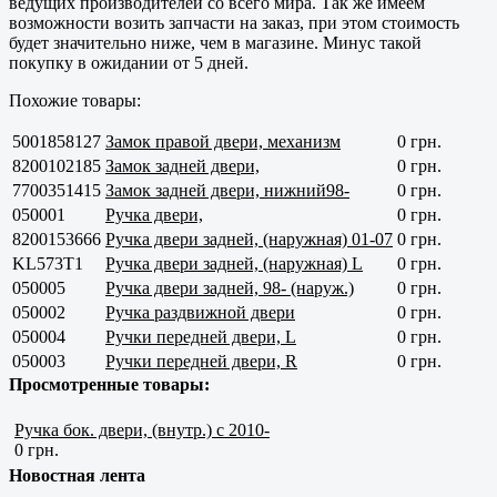
ведущих производителей со всего мира. Так же имеем
возможности возить запчасти на заказ, при этом стоимость
будет значительно ниже, чем в магазине. Минус такой
покупку в ожидании от 5 дней.
Похожие товары:
5001858127
Замок правой двери, механизм
0 грн.
8200102185
Замок задней двери,
0 грн.
7700351415
Замок задней двери, нижний98-
0 грн.
050001
Ручка двери,
0 грн.
8200153666
Ручка двери задней, (наружная) 01-07
0 грн.
KL573T1
Ручка двери задней, (наружная) L
0 грн.
050005
Ручка двери задней, 98- (наруж.)
0 грн.
050002
Ручка раздвижной двери
0 грн.
050004
Ручки передней двери, L
0 грн.
050003
Ручки передней двери, R
0 грн.
Просмотренные товары:
Ручка бок. двери, (внутр.) с 2010-
0 грн.
Новостная лента