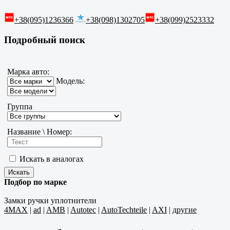
+38(095)1236366
+38(098)1302705
+38(099)2523332
Подробный поиск
Марка авто:
Модель:
Группа
Название \ Номер:
Искать в аналогах
Подбор по марке
Замки ручки уплотнители
4MAX
|
ad
|
AMB
|
Autotec
|
AutoTechteile
|
AXI
|
другие