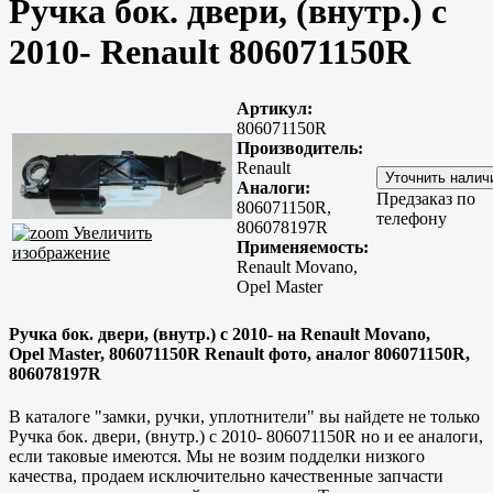
Ручка бок. двери, (внутр.) с
2010- Renault 806071150R
Артикул:
806071150R
Производитель:
Renault
Аналоги:
Предзаказ по
806071150R,
телефону
806078197R
Увеличить
Применяемость:
изображение
Renault Movano,
Opel Master
Ручка бок. двери, (внутр.) с 2010- на Renault Movano,
Opel Master, 806071150R Renault фото, аналог 806071150R,
806078197R
В каталоге "замки, ручки, уплотнители" вы найдете не только
Ручка бок. двери, (внутр.) с 2010- 806071150R но и ее аналоги,
если таковые имеются. Мы не возим подделки низкого
качества, продаем исключительно
качественные
запчасти