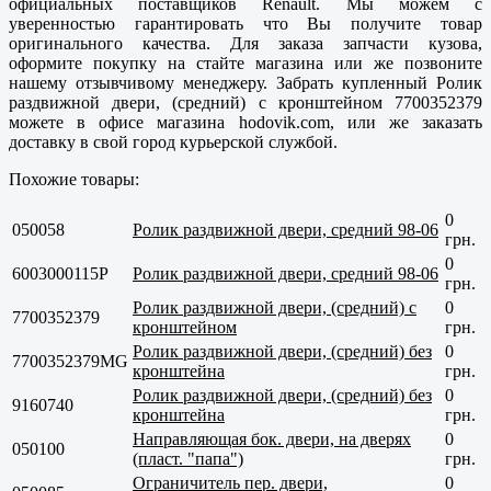
официальных поставщиков Renault. Мы можем с
уверенностью гарантировать что Вы получите товар
оригинального качества. Для заказа запчасти кузова,
оформите покупку на стайте магазина или же позвоните
нашему отзывчивому менеджеру. Забрать купленный Ролик
раздвижной двери, (средний) с кронштейном 7700352379
можете в офисе магазина hodovik.com, или же заказать
доставку в свой город курьерской службой.
Похожие товары:
0
050058
Ролик раздвижной двери, средний 98-06
грн.
0
6003000115P
Ролик раздвижной двери, средний 98-06
грн.
Ролик раздвижной двери, (средний) с
0
7700352379
кронштейном
грн.
Ролик раздвижной двери, (средний) без
0
7700352379MG
кронштейна
грн.
Ролик раздвижной двери, (средний) без
0
9160740
кронштейна
грн.
Направляющая бок. двери, на дверях
0
050100
(пласт. "папа")
грн.
Ограничитель пер. двери,
0