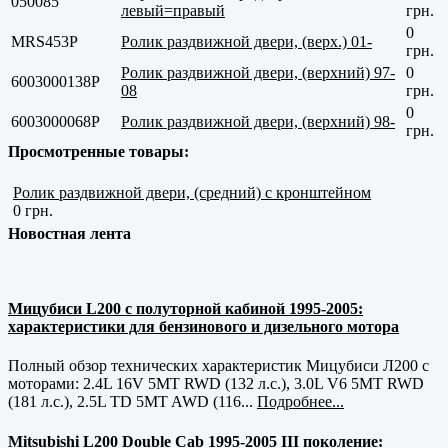
050085
левый=правый
грн.
0
MRS453P
Ролик раздвижной двери, (верх.) 01-
грн.
Ролик раздвижной двери, (верхний) 97-
0
6003000138P
08
грн.
0
6003000068P
Ролик раздвижной двери, (верхний) 98-
грн.
Просмотренные товары:
Ролик раздвижной двери, (средний) с кронштейном
0 грн.
Новостная лента
Мицубиси L200 с полуторной кабиной 1995-2005:
характеристики для бензинового и дизельного мотора
Полный обзор технических характеристик Мицубиси Л200 с
моторами: 2.4L 16V 5MT RWD (132 л.с.), 3.0L V6 5MT RWD
(181 л.с.), 2.5L TD 5MT AWD (116...
Подробнее...
Mitsubishi L200 Double Cab 1995-2005 III поколение: