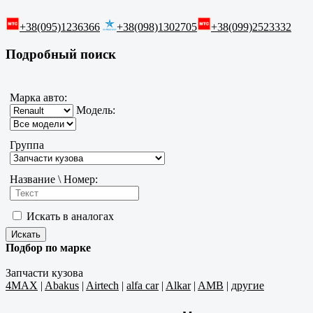
+38(095)1236366
+38(098)1302705
+38(099)2523332
Подробный поиск
Марка авто:
Модель:
Группа
Название \ Номер:
Искать в аналогах
Подбор по марке
Запчасти кузова
4MAX
|
Abakus
|
Airtech
|
alfa car
|
Alkar
|
AMB
|
другие