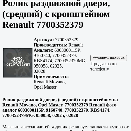
Ролик раздвижной двери,
(средний) с кронштейном
Renault 7700352379
Артикул:
7700352379
Производитель:
Renault
Аналоги:
6003000115P,
9160740, 7700352379,
RBS4174, 7700352379MG,
Предзаказ по
050058, 02025,
телефону
02028
Применяемость:
Renault Movano,
Opel Master
Ролик раздвижной двери, (средний) с кронштейном на
Renault Movano, Opel Master, 7700352379 Renault фото,
аналог 6003000115P, 9160740, 7700352379, RBS4174,
7700352379MG, 050058, 02025, 02028
Магазин автозапчастей ходовик реализует запчасти кузова от