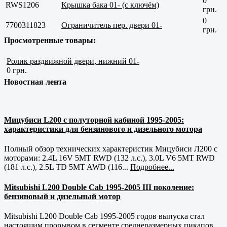
0
RWS1206
Крышка бака 01- (c ключём)
грн.
0
7700311823
Ограничитель пер. двери 01-
грн.
Просмотренные товары:
Ролик раздвижной двери, нижний 01-
0 грн.
Новостная лента
Мицубиси L200 с полуторной кабиной 1995-2005:
характеристики для бензинового и дизельного мотора
Полный обзор технических характеристик Мицубиси Л200 с
моторами: 2.4L 16V 5MT RWD (132 л.с.), 3.0L V6 5MT RWD
(181 л.с.), 2.5L TD 5MT AWD (116...
Подробнее...
Mitsubishi L200 Double Cab 1995-2005 III поколение:
бензиновый и дизельный мотор
Mitsubishi L200 Double Cab 1995-2005 годов выпуска стал
настоящим прорывом в сегменте среднеразмерных пикапов.