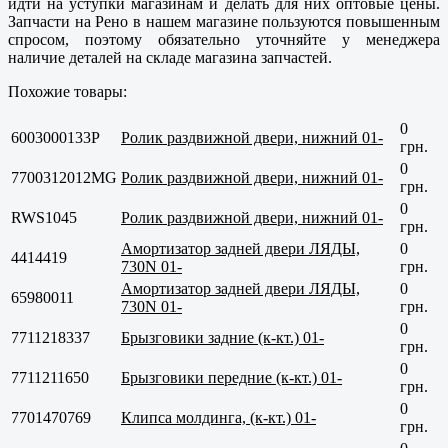
идти на уступки магазинам и делать для них оптовые цены.
Запчасти на Рено в нашем магазине пользуются повышенным
спросом, поэтому обязательно уточняйте у менеджера
наличие деталей на складе магазина запчастей.
Похожие товары:
0
6003000133P
Ролик раздвижной двери, нижний 01-
грн.
0
7700312012MG
Ролик раздвижной двери, нижний 01-
грн.
0
RWS1045
Ролик раздвижной двери, нижний 01-
грн.
Амортизатор задней двери ЛЯДЫ,
0
4414419
730N 01-
грн.
Амортизатор задней двери ЛЯДЫ,
0
65980011
730N 01-
грн.
0
7711218337
Брызговики задние (к-кт.) 01-
грн.
0
7711211650
Брызговики передние (к-кт.) 01-
грн.
0
7701470769
Клипса молдинга, (к-кт.) 01-
грн.