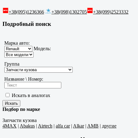
+38(095)1236366
+38(098)1302705
+38(099)2523332
Подробный поиск
Марка авто:
Модель:
Группа
Название \ Номер:
Искать в аналогах
Подбор по марке
Запчасти кузова
4MAX
|
Abakus
|
Airtech
|
alfa car
|
Alkar
|
AMB
|
другие