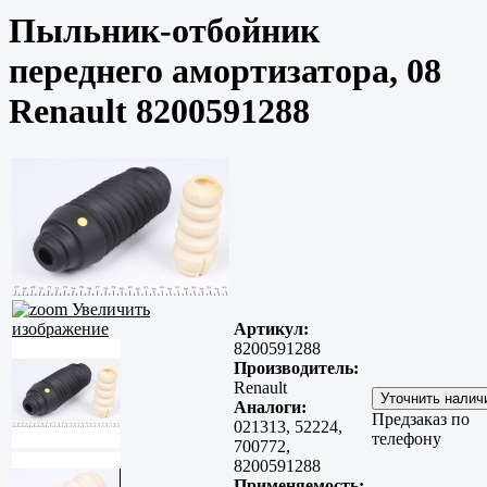
Пыльник-отбойник
переднего амортизатора, 08
Renault 8200591288
Увеличить
изображение
Артикул:
8200591288
Производитель:
Renault
Аналоги:
Предзаказ по
021313, 52224,
телефону
700772,
8200591288
Применяемость: