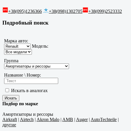
+38(095)1236366
+38(098)1302705
+38(099)2523332
Подробный поиск
Марка авто:
Модель:
Группа
Название \ Номер:
Искать в аналогах
Подбор по марке
Амортизаторы и рессоры
Airkraft
|
Airtech
|
Akron Malo
|
AMB
|
Auger
|
AutoTechteile
|
другие