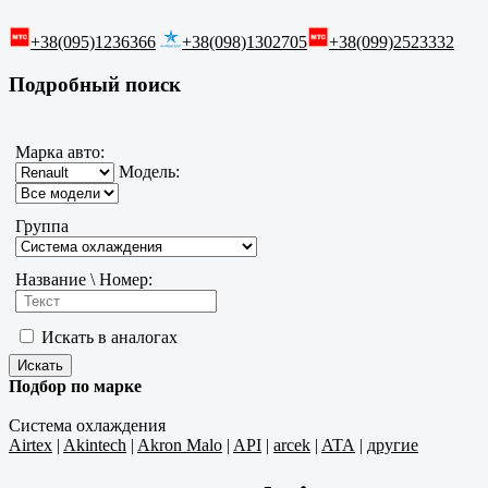
+38(095)1236366
+38(098)1302705
+38(099)2523332
Подробный поиск
Марка авто:
Модель:
Группа
Название \ Номер:
Искать в аналогах
Подбор по марке
Система охлаждения
Airtex
|
Akintech
|
Akron Malo
|
API
|
arcek
|
ATA
|
другие