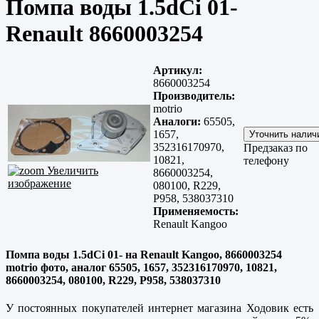
Помпа воды 1.5dCi 01-
Renault 8660003254
Артикул:
8660003254
Производитель:
motrio
Аналоги:
65505,
1657,
352316170970,
Предзаказ по
10821,
телефону
Увеличить
8660003254,
изображение
080100, R229,
P958, 538037310
Применяемость:
Renault Kangoo
Помпа воды 1.5dCi 01- на Renault Kangoo, 8660003254
motrio фото, аналог 65505, 1657, 352316170970, 10821,
8660003254, 080100, R229, P958, 538037310
У постоянных покупателей интернет магазина Ходовик есть