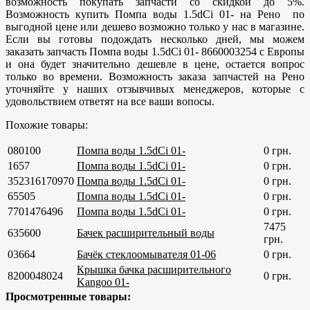
возможность покупать запчасти со скидкой до 5%.
Возможность купить Помпа воды 1.5dCi 01- на Рено по
выгодной цене или дешево возможно только у нас в магазине.
Если вы готовы подождать несколько дней, мы можем
заказать запчасть Помпа воды 1.5dCi 01- 8660003254 с Европы
и она будет значительно дешевле в цене, остается вопрос
только во времени. Возможность заказа запчастей на Рено
уточняйте у наших отзывчивых менеджеров, которые с
удовольствием ответят на все ваши вопосы.
Похожие товары:
080100
Помпа воды 1.5dCi 01-
0 грн.
1657
Помпа воды 1.5dCi 01-
0 грн.
352316170970
Помпа воды 1.5dCi 01-
0 грн.
65505
Помпа воды 1.5dCi 01-
0 грн.
7701476496
Помпа воды 1.5dCi 01-
0 грн.
7475
635600
Бачек расширительный воды
грн.
03664
Бачёк стеклоомывателя 01-06
0 грн.
Крышка бачка расширительного
8200048024
0 грн.
Kangoo 01-
Просмотренные товары: