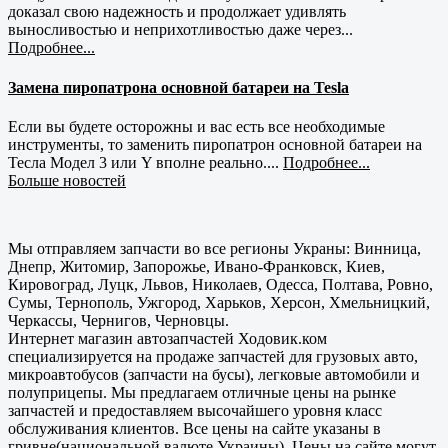
доказал свою надежность и продолжает удивлять
выносливостью и неприхотливостью даже через...
Подробнее...
Замена пиропатрона основной батареи на Tesla
Если вы будете осторожны и вас есть все необходимые
инструменты, то заменить пиропатрон основной батареи на
Тесла Модел 3 или Y вполне реально....
Подробнее...
Больше новостей
Мы отправляем запчасти во все регионы Украны: Винница,
Днепр, Житомир, Запорожье, Ивано-Франковск, Киев,
Кировоград, Луцк, Львов, Николаев, Одесса, Полтава, Ровно,
Сумы, Тернополь, Ужгород, Харьков, Херсон, Хмельницкий,
Черкассы, Чернигов, Черновцы.
Интернет магазин автозапчастей Ходовик.ком
специализируется на продаже запчастей для грузовых авто,
микроавтобусов (запчасти на бусы), легковые автомобили и
полуприцепы. Мы предлагаем отличные цены на рынке
запчастей и предоставляем высочайшего уровня класс
обслуживания клиентов. Все цены на сайте указаны в
гривне(национальной валюте Украины). Цены на сайте могут