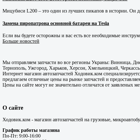
Мицубиси L200 – это один из лучших пикапов в истории. Он д
Замена пиропатрона основной батареи на Tesla
Если вы будете осторожны и вас есть все необходимые инструм
Больше новостей
Мы отправляем запчасти во все регионы Украны: Винница, Дне
Тернополь, Ужгород, Харьков, Херсон, Хмельницкий, Черкассы
Интернет магазин автозапчастей Ходовик.ком специализируется
предлагаем отличные цены на рынке запчастей и предоставляе
Цены на сайте могут не значительно отличатся от заявленых м
О сайте
Ходовик.ком - магазин автозапчастей на грузовые, микроавтоб
График работы магазина
Пн-Пт: 9:00-16:00