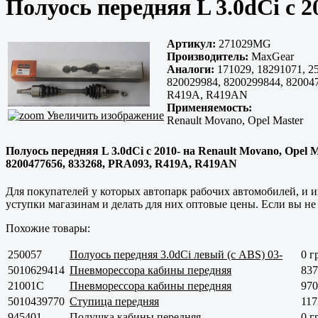
Полуось передняя L 3.0dCi с 
Артикул:
271029MG
Производитель:
MaxGear
Аналоги:
171029, 18291071, 25
820029984, 8200299844, 82004
R419A, R419AN
Применяемость:
Увеличить изображение
Renault Movano, Opel Master
Полуось передняя L 3.0dCi с 2010- на Renault Movano, Opel M
8200477656, 833268, PRA093, R419A, R419AN
Для покупателей у которых автопарк рабочих автомобилей, и 
уступки магазинам и делать для них оптовые цены. Если вы не
Похожие товары:
250057
Полуось передняя 3.0dCi левый (с ABS) 03-
0 г
5010629414
Пневморессора кабины передняя
837
21001C
Пневморессора кабины передняя
970
5010439770
Ступица передняя
117
945401
Подушка кабины передняя
0 г