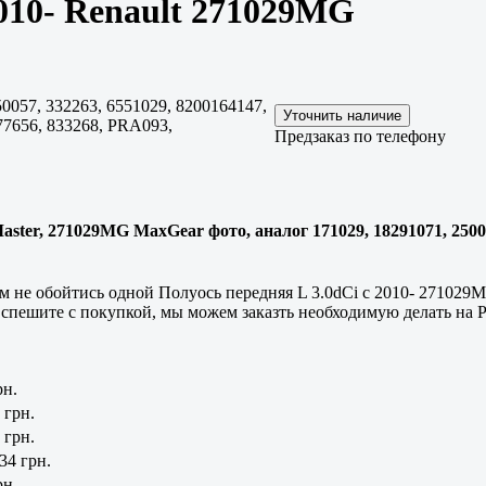
2010- Renault 271029MG
0057, 332263, 6551029, 8200164147,
77656, 833268, PRA093,
Предзаказ по телефону
aster, 271029MG MaxGear фото, аналог 171029, 18291071, 25005
им не обойтись одной Полуось передняя L 3.0dCi с 2010- 27102
 спешите с покупкой, мы можем заказть необходимую делать на 
рн.
 грн.
 грн.
34 грн.
рн.