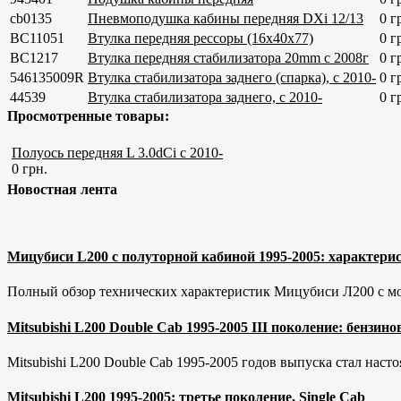
cb0135
Пневмоподушка кабины передняя DXi 12/13
0 г
BC11051
Втулка передняя рессоры (16x40x77)
0 г
BC1217
Втулка передняя стабилизатора 20mm c 2008г
0 г
546135009R
Втулка стабилизатора заднего (спарка), с 2010-
0 г
44539
Втулка стабилизатора заднего, с 2010-
0 г
Просмотренные товары:
Полуось передняя L 3.0dCi с 2010-
0 грн.
Новостная лента
Мицубиси L200 с полуторной кабиной 1995-2005: характерис
Полный обзор технических характеристик Мицубиси Л200 с мот
Mitsubishi L200 Double Cab 1995-2005 III поколение: бензи
Mitsubishi L200 Double Cab 1995-2005 годов выпуска стал наст
Mitsubishi L200 1995-2005: третье поколение, Single Cab