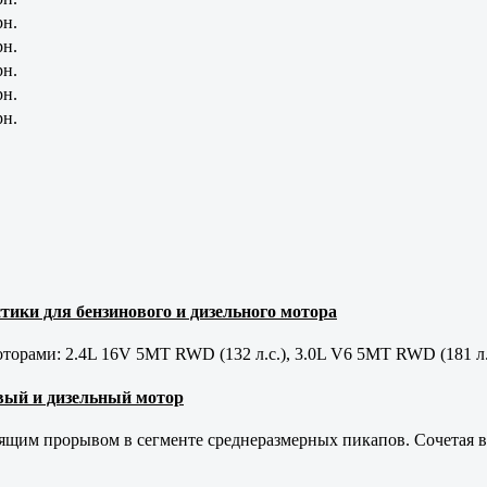
рн.
рн.
рн.
рн.
рн.
тики для бензинового и дизельного мотора
орами: 2.4L 16V 5MT RWD (132 л.с.), 3.0L V6 5MT RWD (181 л.
новый и дизельный мотор
оящим прорывом в сегменте среднеразмерных пикапов. Сочетая в 