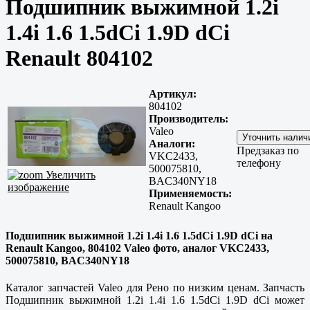
Подшипник выжимной 1.2i
1.4i 1.6 1.5dCi 1.9D dCi
Renault 804102
Артикул:
804102
Производитель:
Valeo
Аналоги:
Предзаказ по
VKC2433,
телефону
500075810,
Увеличить
BAC340NY18
изображение
Применяемость:
Renault Kangoo
Подшипник выжимной 1.2i 1.4i 1.6 1.5dCi 1.9D dCi на
Renault Kangoo, 804102 Valeo фото, аналог VKC2433,
500075810, BAC340NY18
Каталог запчастей Valeo для Рено по низким ценам. Запчасть
Подшипник выжимной 1.2i 1.4i 1.6 1.5dCi 1.9D dCi может