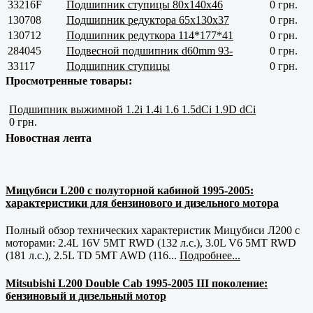
33216F
Подшипник ступицы 80x140x46
0 грн.
130708
Подшипник редуктора 65x130x37
0 грн.
130712
Подшипник редуткора 114*177*41
0 грн.
284045
Подвесной подшипник d60mm 93-
0 грн.
33117
Подшипник ступицы
0 грн.
Просмотренные товары:
Подшипник выжимной 1.2i 1.4i 1.6 1.5dCi 1.9D dCi
0 грн.
Новостная лента
Мицубиси L200 с полуторной кабиной 1995-2005:
характеристики для бензинового и дизельного мотора
Полный обзор технических характеристик Мицубиси Л200 с
моторами: 2.4L 16V 5MT RWD (132 л.с.), 3.0L V6 5MT RWD
(181 л.с.), 2.5L TD 5MT AWD (116...
Подробнее...
Mitsubishi L200 Double Cab 1995-2005 III поколение:
бензиновый и дизельный мотор