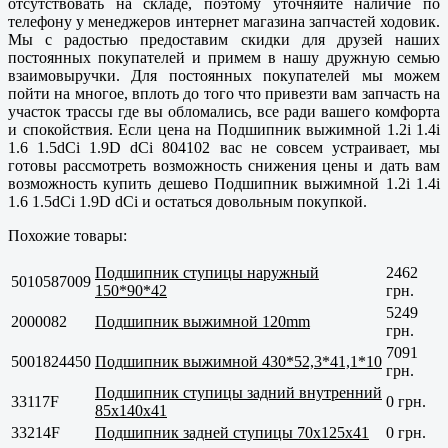
отсутствовать на складе, поэтому уточняйте наличие по
телефону у менеджеров интернет магазина запчастей ходовик.
Мы с радостью предоставим скидки для друзей наших
постоянных покупателей и примем в нашу дружную семью
взаимовыручки. Для постоянных покупателей мы можем
пойти на многое, вплоть до того что привезти вам запчасть на
участок трассы где вы обломались, все ради вашего комфорта
и спокойствия. Если цена на Подшипник выжимной 1.2i 1.4i
1.6 1.5dCi 1.9D dCi 804102 вас не совсем устраивает, мы
готовы рассмотреть возможность снижения цены и дать вам
возможность купить дешево Подшипник выжимной 1.2i 1.4i
1.6 1.5dCi 1.9D dCi и остаться довольным покупкой.
Похожие товары:
Подшипник ступицы наружный
2462
5010587009
150*90*42
грн.
5249
2000082
Подшипник выжимной 120mm
грн.
7091
5001824450
Подшипник выжимной 430*52,3*41,1*10
грн.
Подшипник ступицы задний внутренний
33117F
0 грн.
85x140x41
33214F
Подшипник задней ступицы 70х125х41
0 грн.