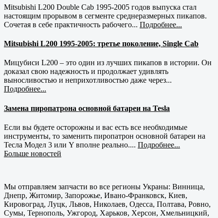
Mitsubishi L200 Double Cab 1995-2005 годов выпуска стал
настоящим прорывом в сегменте среднеразмерных пикапов.
Сочетая в себе практичность рабочего...
Подробнее...
Mitsubishi L200 1995-2005: третье поколение, Single Cab
Мицубиси L200 – это один из лучших пикапов в истории. Он
доказал свою надежность и продолжает удивлять
выносливостью и неприхотливостью даже через...
Подробнее...
Замена пиропатрона основной батареи на Tesla
Если вы будете осторожны и вас есть все необходимые
инструменты, то заменить пиропатрон основной батареи на
Тесла Модел 3 или Y вполне реально....
Подробнее...
Больше новостей
Мы отправляем запчасти во все регионы Украны: Винница,
Днепр, Житомир, Запорожье, Ивано-Франковск, Киев,
Кировоград, Луцк, Львов, Николаев, Одесса, Полтава, Ровно,
Сумы, Тернополь, Ужгород, Харьков, Херсон, Хмельницкий,