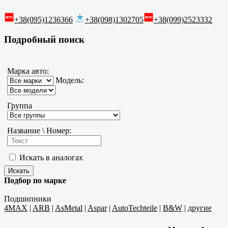
+38(095)1236366
+38(098)1302705
+38(099)2523332
Подробный поиск
Марка авто:
Модель:
Группа
Название \ Номер:
Искать в аналогах
Подбор по марке
Подшипники
4MAX
|
ARB
|
AsMetal
|
Aspar
|
AutoTechteile
|
B&W
|
другие