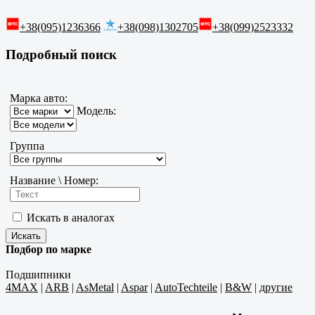
+38(095)1236366
+38(098)1302705
+38(099)2523332
Подробный поиск
Марка авто:
Модель:
Группа
Название \ Номер:
Искать в аналогах
Подбор по марке
Подшипники
4MAX
|
ARB
|
AsMetal
|
Aspar
|
AutoTechteile
|
B&W
|
другие