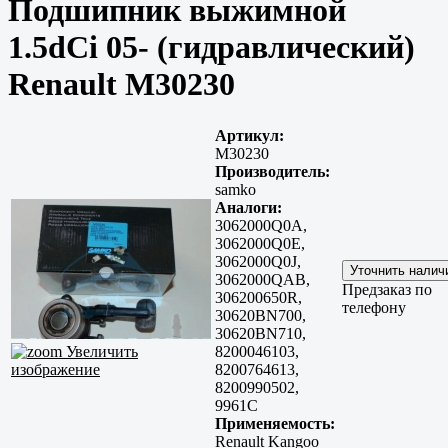
Подшипник выжимной
1.5dCi 05- (гидравлический)
Renault M30230
Артикул:
M30230
Производитель:
samko
Аналоги:
3062000Q0A,
3062000Q0E,
3062000Q0J,
3062000QAB,
Предзаказ по
306200650R,
телефону
30620BN700,
30620BN710,
Увеличить
8200046103,
изображение
8200764613,
8200990502,
9961C
Применяемость:
Renault Kangoo