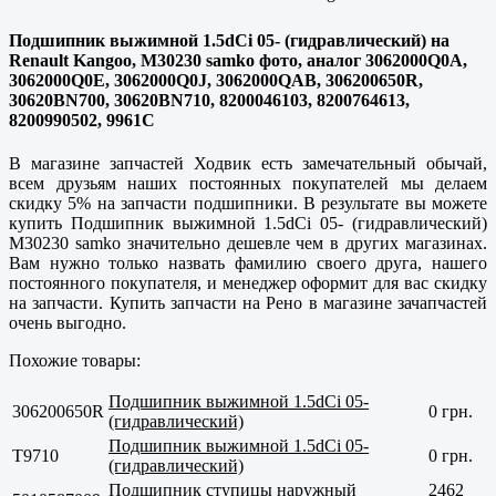
Подшипник выжимной 1.5dCi 05- (гидравлический) на
Renault Kangoo, M30230 samko фото, аналог 3062000Q0A,
3062000Q0E, 3062000Q0J, 3062000QAB, 306200650R,
30620BN700, 30620BN710, 8200046103, 8200764613,
8200990502, 9961C
В магазине запчастей Ходвик есть замечательный обычай,
всем друзьям наших постоянных покупателей мы делаем
скидку 5% на запчасти подшипники. В результате вы можете
купить Подшипник выжимной 1.5dCi 05- (гидравлический)
M30230 samko значительно дешевле чем в других магазинах.
Вам нужно только назвать фамилию своего друга, нашего
постоянного покупателя, и менеджер оформит для вас скидку
на запчасти. Купить запчасти на Рено в магазине зачапчастей
очень выгодно.
Похожие товары:
Подшипник выжимной 1.5dCi 05-
306200650R
0 грн.
(гидравлический)
Подшипник выжимной 1.5dCi 05-
T9710
0 грн.
(гидравлический)
Подшипник ступицы наружный
2462