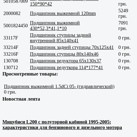
5010587009
150*90*42
грн.
5249
2000082
Подшипник выжимной 120mm
грн.
Подшипник выжимной
7091
5001824450
430*52,3*41,1*10
грн.
Подшипник ступицы задний
33117F
0 грн.
внутренний 85x140x41
33214F
Подшипник задней ступицы 70х125х41
0 грн.
33216F
Подшипник ступицы 80x140x46
0 грн.
130708
Подшипник редуктора 65x130x37
0 грн.
130712
Подшипник редуткора 114*177*41
0 грн.
Просмотренные товары:
Подшипник выжимной 1.5dCi 05- (гидравлический)
0 грн.
Новостная лента
Мицубиси L200 с полуторной кабиной 1995-2005:
характеристики для бензинового и дизельного мотора