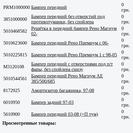
0
PRM1000000
Бампер передний
грн.
Бампер передний без отверстий под
0
3851000000
противотуманки, без спойлера
грн.
Решётка в передний бампер Рено Магнум
0
5010468582
02-
грн.
0
5010623600
Бампер передний Рено Премиум с 06-
грн.
0
5010225815
Бампер передний Рено Премиум 1 с 98-05
грн.
Бампер передний с отверстиями под п/т
0
M3120108
фары, без спойлера снизу
грн.
Бампер передний Рено Магнум AE
0
5010544561
385/500/685
грн.
0
8172925
Амортизатор багажника, 97-08
грн.
0
6010950
Бампер задний 97-03
грн.
0
5610900
Бампер передний 03-08 (+П тум)
грн.
Просмотренные товары: