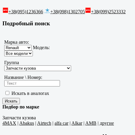
+38(095)1236366
+38(098)1302705
+38(099)2523332
Подробный поиск
Марка авто:
Модель:
Группа
Название \ Номер:
Искать в аналогах
Подбор по марке
Запчасти кузова
4MAX
|
Abakus
|
Airtech
|
alfa car
|
Alkar
|
AMB
|
другие