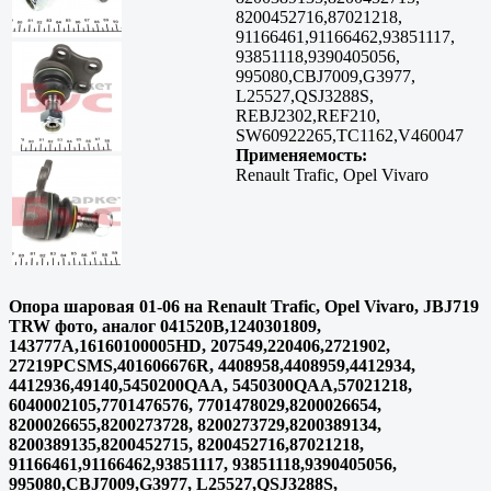
8200452716,87021218,
91166461,91166462,93851117,
93851118,9390405056,
995080,CBJ7009,G3977,
L25527,QSJ3288S,
REBJ2302,REF210,
SW60922265,TC1162,V460047
Применяемость:
Renault Trafic, Opel Vivaro
Опора шаровая 01-06 на Renault Trafic, Opel Vivaro, JBJ719
TRW фото, аналог 041520B,1240301809,
143777A,16160100005HD, 207549,220406,2721902,
27219PCSMS,401606676R, 4408958,4408959,4412934,
4412936,49140,5450200QAA, 5450300QAA,57021218,
6040002105,7701476576, 7701478029,8200026654,
8200026655,8200273728, 8200273729,8200389134,
8200389135,8200452715, 8200452716,87021218,
91166461,91166462,93851117, 93851118,9390405056,
995080,CBJ7009,G3977, L25527,QSJ3288S,