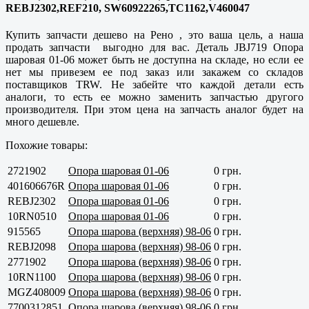
REBJ2302,REF210, SW60922265,TC1162,V460047
Купить запчасти дешево на Рено , это ваша цель, а наша
продать запчасти выгодно для вас. Деталь JBJ719 Опора
шаровая 01-06 может быть не доступна на складе, но если ее
нет мы привезем ее под заказ или закажем со складов
поставщиков TRW. Не забейте что каждой детали есть
аналоги, то есть ее можно заменить запчастью другого
производителя. При этом цена на запчасть аналог будет на
много дешевле.
Похожие товары:
2721902
Опора шаровая 01-06
0 грн.
401606676R
Опора шаровая 01-06
0 грн.
REBJ2302
Опора шаровая 01-06
0 грн.
10RN0510
Опора шаровая 01-06
0 грн.
915565
Опора шарова (верхняя) 98-06
0 грн.
REBJ2098
Опора шарова (верхняя) 98-06
0 грн.
2771902
Опора шарова (верхняя) 98-06
0 грн.
10RN1100
Опора шарова (верхняя) 98-06
0 грн.
MGZ408009
Опора шарова (верхняя) 98-06
0 грн.
7700312851
Опора шарова (верхняя) 98-06
0 грн.