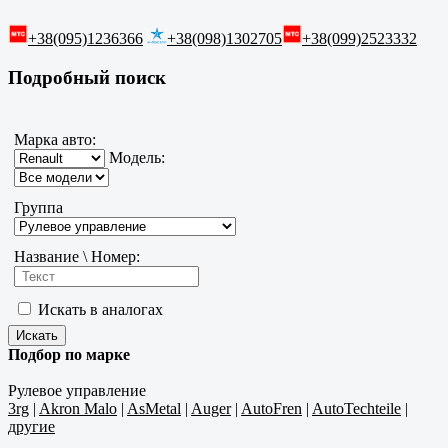
+38(095)1236366
+38(098)1302705
+38(099)2523332
Подробный поиск
Марка авто:
Модель:
Группа
Название \ Номер:
Искать в аналогах
Подбор по марке
Рулевое управление
3rg
|
Akron Malo
|
AsMetal
|
Auger
|
AutoFren
|
AutoTechteile
|
другие