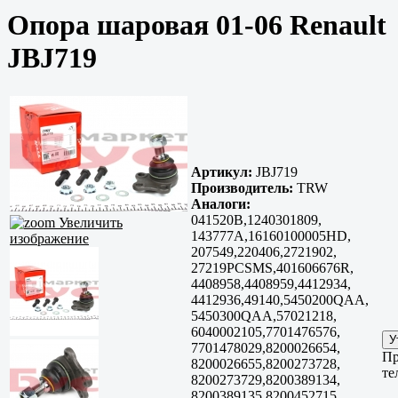
Опора шаровая 01-06 Renault
JBJ719
Артикул:
JBJ719
Производитель:
TRW
Аналоги:
041520B,1240301809,
Увеличить
143777A,16160100005HD,
изображение
207549,220406,2721902,
27219PCSMS,401606676R,
4408958,4408959,4412934,
4412936,49140,5450200QAA,
5450300QAA,57021218,
6040002105,7701476576,
7701478029,8200026654,
Пр
8200026655,8200273728,
те
8200273729,8200389134,
8200389135,8200452715,