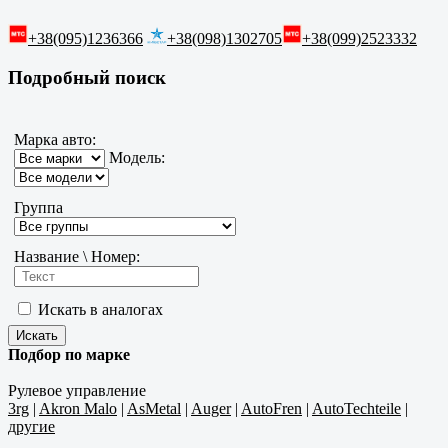
+38(095)1236366
+38(098)1302705
+38(099)2523332
Подробный поиск
Марка авто:
Модель:
Группа
Название \ Номер:
Искать в аналогах
Подбор по марке
Рулевое управление
3rg
|
Akron Malo
|
AsMetal
|
Auger
|
AutoFren
|
AutoTechteile
|
другие