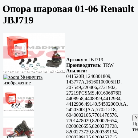
Опора шаровая 01-06 Renault
JBJ719
Артикул:
JBJ719
Производитель:
TRW
Аналоги:
041520B,1240301809,
Увеличить
143777A,16160100005HD,
изображение
207549,220406,2721902,
27219PCSMS,401606676R,
4408958,4408959,4412934,
4412936,49140,5450200QAA,
5450300QAA,57021218,
6040002105,7701476576,
7701478029,8200026654,
Пр
8200026655,8200273728,
те
8200273729,8200389134,
8200389135,8200452715,