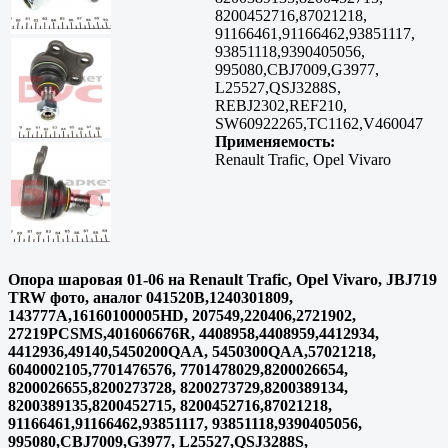
8200452716,87021218,
91166461,91166462,93851117,
93851118,9390405056,
995080,CBJ7009,G3977,
L25527,QSJ3288S,
REBJ2302,REF210,
SW60922265,TC1162,V460047
Применяемость:
Renault Trafic, Opel Vivaro
Опора шаровая 01-06 на Renault Trafic, Opel Vivaro, JBJ719
TRW фото, аналог 041520B,1240301809,
143777A,16160100005HD, 207549,220406,2721902,
27219PCSMS,401606676R, 4408958,4408959,4412934,
4412936,49140,5450200QAA, 5450300QAA,57021218,
6040002105,7701476576, 7701478029,8200026654,
8200026655,8200273728, 8200273729,8200389134,
8200389135,8200452715, 8200452716,87021218,
91166461,91166462,93851117, 93851118,9390405056,
995080,CBJ7009,G3977, L25527,QSJ3288S,