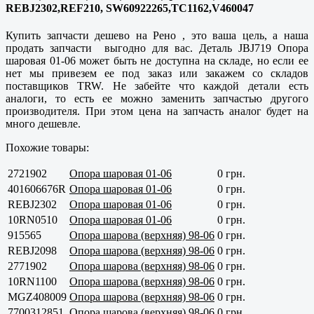
REBJ2302,REF210, SW60922265,TC1162,V460047
Купить запчасти дешево на Рено , это ваша цель, а наша
продать запчасти выгодно для вас. Деталь JBJ719 Опора
шаровая 01-06 может быть не доступна на складе, но если ее
нет мы привезем ее под заказ или закажем со складов
поставщиков TRW. Не забейте что каждой детали есть
аналоги, то есть ее можно заменить запчастью другого
производителя. При этом цена на запчасть аналог будет на
много дешевле.
Похожие товары:
2721902
Опора шаровая 01-06
0 грн.
401606676R
Опора шаровая 01-06
0 грн.
REBJ2302
Опора шаровая 01-06
0 грн.
10RN0510
Опора шаровая 01-06
0 грн.
915565
Опора шарова (верхняя) 98-06
0 грн.
REBJ2098
Опора шарова (верхняя) 98-06
0 грн.
2771902
Опора шарова (верхняя) 98-06
0 грн.
10RN1100
Опора шарова (верхняя) 98-06
0 грн.
MGZ408009
Опора шарова (верхняя) 98-06
0 грн.
7700312851
Опора шарова (верхняя) 98-06
0 грн.