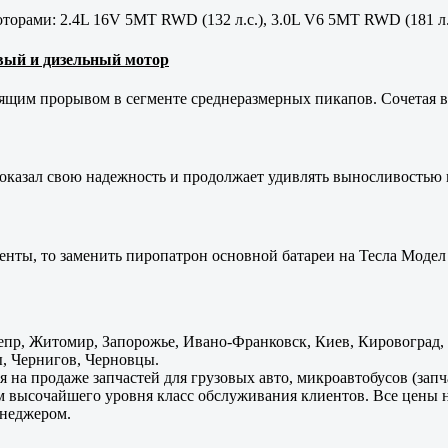
орами: 2.4L 16V 5MT RWD (132 л.с.), 3.0L V6 5MT RWD (181 л.
новый и дизельный мотор
оящим прорывом в сегменте среднеразмерных пикапов. Сочетая в 
оказал свою надежность и продолжает удивлять выносливостью 
енты, то заменить пиропатрон основной батареи на Тесла Модел 
пр, Житомир, Запорожье, Ивано-Франковск, Киев, Кировоград, Л
, Чернигов, Черновцы.
 на продаже запчастей для грузовых авто, микроавтобусов (зап
м высочайшего уровня класс обслуживания клиентов. Все цены 
енеджером.