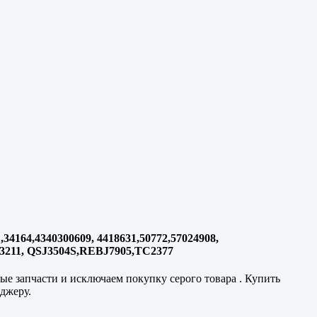
34164,4340300609, 4418631,50772,57024908,
FZ3211, QSJ3504S,REBJ7905,TC2377
е запчасти и исключаем покупку серого товара . Купить
джеру.