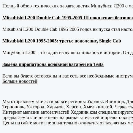
Полный обзор технических характеристик Мицубиси Л200 с мот
Mitsubishi L200 Double Cab 1995-2005 III поколение: бензи
Mitsubishi L200 Double Cab 1995-2005 годов выпуска стал наст
Mitsubishi L200 1995-2005: третье поколение, Single Cab
Мицубиси L200 – это один из лучших пикапов в истории. Он д
Замена пиропатрона основной батареи на Tesla
Если вы будете осторожны и вас есть все необходимые инструм
Больше новостей
Мы отправляем запчасти во все регионы Украны: Винница, Дне
Тернополь, Ужгород, Харьков, Херсон, Хмельницкий, Черкассы
Интернет магазин автозапчастей Ходовик.ком специализируется
предлагаем отличные цены на рынке запчастей и предоставляе
Цены на сайте могут не значительно отличатся от заявленых м