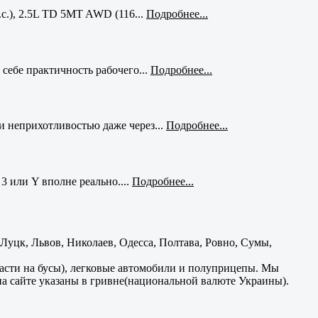
с.), 2.5L TD 5MT AWD (116...
Подробнее...
себе практичность рабочего...
Подробнее...
и неприхотливостью даже через...
Подробнее...
3 или Y вполне реально....
Подробнее...
уцк, Львов, Николаев, Одесса, Полтава, Ровно, Сумы,
части на бусы), легковые автомобили и полуприцепы. Мы
на сайте указаны в гривне(национальной валюте Украины).