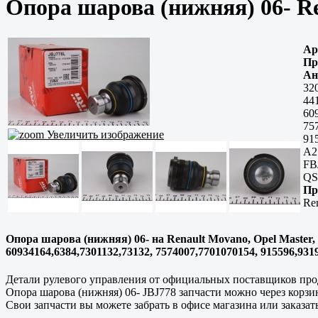
Опора шарова (нижняя) 06- Re
Ар
Пр
Ан
32
44
60
75
Увеличить изображение
91
A2
FB
QS
Пр
Re
Опора шарова (нижняя) 06- на Renault Movano, Opel Master, 
60934164,6384,7301132,73132, 7574007,7701070154, 915596,
Детали рулевого управления от официальных поставщиков прод
Опора шарова (нижняя) 06- JBJ778 запчасти можно через корзи
Свои запчасти вы можете забрать в офисе магазина или заказать