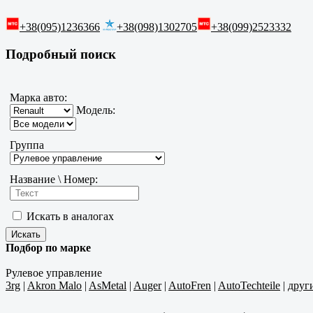
+38(095)1236366
+38(098)1302705
+38(099)2523332
Подробный поиск
Марка авто:
Модель:
Группа
Название \ Номер:
Искать в аналогах
Подбор по марке
Рулевое управление
3rg
|
Akron Malo
|
AsMetal
|
Auger
|
AutoFren
|
AutoTechteile
|
друг