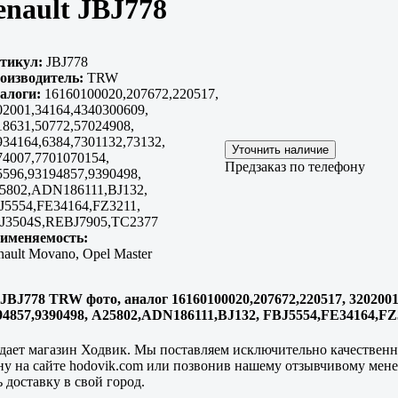
nault JBJ778
тикул:
JBJ778
оизводитель:
TRW
алоги:
16160100020,207672,220517,
02001,34164,4340300609,
18631,50772,57024908,
934164,6384,7301132,73132,
74007,7701070154,
Предзаказ по телефону
5596,93194857,9390498,
5802,ADN186111,BJ132,
J5554,FE34164,FZ3211,
J3504S,REBJ7905,TC2377
именяемость:
nault Movano, Opel Master
JBJ778 TRW фото, аналог 16160100020,207672,220517, 3202001,
93194857,9390498, A25802,ADN186111,BJ132, FBJ5554,FE34164,
ает магазин Ходвик. Мы поставляем исключительно качественны
ну на сайте hodovik.com или позвонив нашему отзывчивому мене
 доставку в свой город.