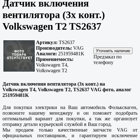
Датчик включения
вентилятора (3х конт.)
Volkswagen T2 TS2637
Артикул:
TS2637
Производитель:
VAG
Аналоги:
251959481K
Предзаказ по
Применяемость:
телефону
Volkswagen T4,
Volkswagen T2
Датчик включения вентилятора (3х конт.) на
Volkswagen T4, Volkswagen T2, TS2637 VAG фото, аналог
251959481K
Для покупки электрики на Ваш автомобиль Фольксваген,
позвоните нашему менеджеру и он поможет подобрать
оптимальный вариант для покупки, а так же организует
отправку детали курьерской службой в Ваш город.
Мы продаем только
качественные
запчасти VAG от
официальных поставщиков, и гарантируем исключение