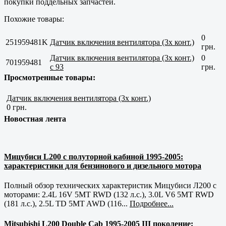
покупки поддельных запчастей.
Похожие товары:
0
251959481K
Датчик включения вентилятора (3х конт.)
грн.
Датчик включения вентилятора (3х конт.)
0
701959481
с 93
грн.
Просмотренные товары:
Датчик включения вентилятора (3х конт.)
0 грн.
Новостная лента
Мицубиси L200 с полуторной кабиной 1995-2005:
характеристики для бензинового и дизельного мотора
Полный обзор технических характеристик Мицубиси Л200 с
моторами: 2.4L 16V 5MT RWD (132 л.с.), 3.0L V6 5MT RWD
(181 л.с.), 2.5L TD 5MT AWD (116...
Подробнее...
Mitsubishi L200 Double Cab 1995-2005 III поколение: