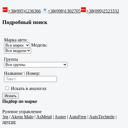
+38(095)1236366
+38(098)1302705
+38(099)2523332
Подробный поиск
Марка авто:
Модель:
Группа
Название \ Номер:
Искать в аналогах
Подбор по марке
Рулевое управление
3rg
|
Akron Malo
|
AsMetal
|
Auger
|
AutoFren
|
AutoTechteile
|
другие