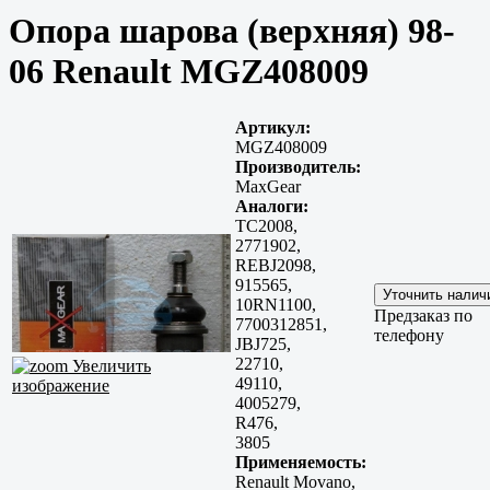
Опора шарова (верхняя) 98-
06 Renault MGZ408009
Артикул:
MGZ408009
Производитель:
MaxGear
Аналоги:
TC2008,
2771902,
REBJ2098,
915565,
10RN1100,
Предзаказ по
7700312851,
телефону
JBJ725,
22710,
Увеличить
49110,
изображение
4005279,
R476,
3805
Применяемость:
Renault Movano,