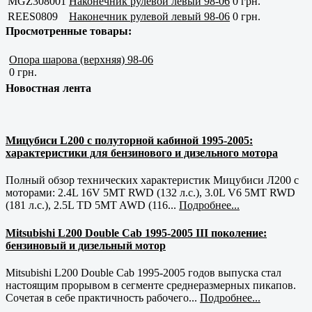
MGZ308001
Наконечник рулевой левый 98-06
0 грн.
REES0809
Наконечник рулевой левый 98-06
0 грн.
Просмотренные товары:
Опора шарова (верхняя) 98-06
0 грн.
Новостная лента
Мицубиси L200 с полуторной кабиной 1995-2005:
характеристики для бензинового и дизельного мотора
Полный обзор технических характеристик Мицубиси Л200 с
моторами: 2.4L 16V 5MT RWD (132 л.с.), 3.0L V6 5MT RWD
(181 л.с.), 2.5L TD 5MT AWD (116...
Подробнее...
Mitsubishi L200 Double Cab 1995-2005 III поколение:
бензиновый и дизельный мотор
Mitsubishi L200 Double Cab 1995-2005 годов выпуска стал
настоящим прорывом в сегменте среднеразмерных пикапов.
Сочетая в себе практичность рабочего...
Подробнее...