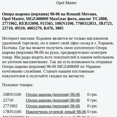
Opel Master
Опора шарова (верхняя) 98-06 на Renault Movano,
Opel Master, MGZ408009 MaxGear фото, аналог TC2008,
2771902, REBJ2098, 915565, 10RN1100, 7700312851, JBJ725,
22710, 49110, 4005279, R476, 3805
Интернет магазин Ходовик является не только магазинном
удаленной торговли, но и имеет свой офис-склад в г.
Харьков,
Полтава
. Где вы можете получить свою купленную Опора
шарова (верхняя) 98-06 на руки, предварительно осмотрев
товар. Мы рады видеть всех покупателей в нашем небольшом,
но уютном магазинчкике. Так же есть возможность отправки
Опора шарова (верхняя) 98-06 MGZ408009 по Украине
почтовыми службами. Станьте нашим постоянным
покупателем и получайте скидки на запчасти.
Похожие товары:
10RN1100
Опора шарова (верхняя) 98-06
0 грн.
22710
Опора шарова (верхняя) 98-06
0 грн.
2771902
Опора шарова (верхняя) 98-06
0 грн.
17RN1100
Наконечник рулевой левый 98-06
0 грн.