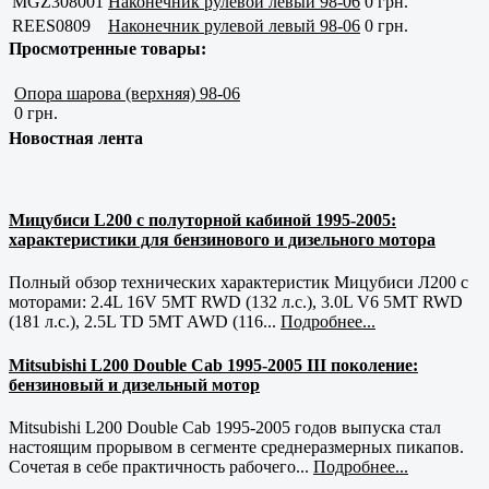
MGZ308001
Наконечник рулевой левый 98-06
0 грн.
REES0809
Наконечник рулевой левый 98-06
0 грн.
Просмотренные товары:
Опора шарова (верхняя) 98-06
0 грн.
Новостная лента
Мицубиси L200 с полуторной кабиной 1995-2005:
характеристики для бензинового и дизельного мотора
Полный обзор технических характеристик Мицубиси Л200 с
моторами: 2.4L 16V 5MT RWD (132 л.с.), 3.0L V6 5MT RWD
(181 л.с.), 2.5L TD 5MT AWD (116...
Подробнее...
Mitsubishi L200 Double Cab 1995-2005 III поколение:
бензиновый и дизельный мотор
Mitsubishi L200 Double Cab 1995-2005 годов выпуска стал
настоящим прорывом в сегменте среднеразмерных пикапов.
Сочетая в себе практичность рабочего...
Подробнее...