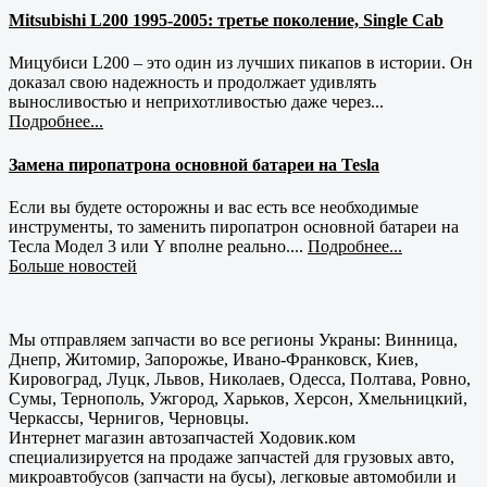
Mitsubishi L200 1995-2005: третье поколение, Single Cab
Мицубиси L200 – это один из лучших пикапов в истории. Он
доказал свою надежность и продолжает удивлять
выносливостью и неприхотливостью даже через...
Подробнее...
Замена пиропатрона основной батареи на Tesla
Если вы будете осторожны и вас есть все необходимые
инструменты, то заменить пиропатрон основной батареи на
Тесла Модел 3 или Y вполне реально....
Подробнее...
Больше новостей
Мы отправляем запчасти во все регионы Украны: Винница,
Днепр, Житомир, Запорожье, Ивано-Франковск, Киев,
Кировоград, Луцк, Львов, Николаев, Одесса, Полтава, Ровно,
Сумы, Тернополь, Ужгород, Харьков, Херсон, Хмельницкий,
Черкассы, Чернигов, Черновцы.
Интернет магазин автозапчастей Ходовик.ком
специализируется на продаже запчастей для грузовых авто,
микроавтобусов (запчасти на бусы), легковые автомобили и