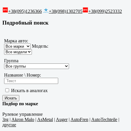
+38(095)1236366
+38(098)1302705
+38(099)2523332
Подробный поиск
Марка авто:
Модель:
Группа
Название \ Номер:
Искать в аналогах
Подбор по марке
Рулевое управление
3rg
|
Akron Malo
|
AsMetal
|
Auger
|
AutoFren
|
AutoTechteile
|
другие