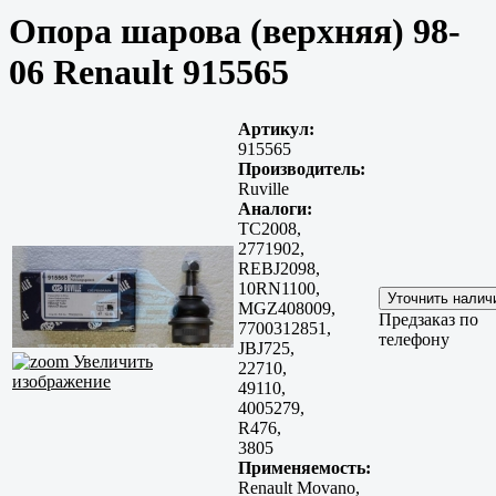
Опора шарова (верхняя) 98-
06 Renault 915565
Артикул:
915565
Производитель:
Ruville
Аналоги:
TC2008,
2771902,
REBJ2098,
10RN1100,
MGZ408009,
Предзаказ по
7700312851,
телефону
JBJ725,
Увеличить
22710,
изображение
49110,
4005279,
R476,
3805
Применяемость:
Renault Movano,