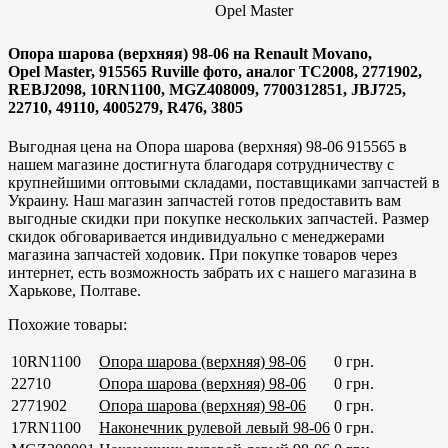
Opel Master
Опора шарова (верхняя) 98-06 на Renault Movano,
Opel Master, 915565 Ruville фото, аналог TC2008, 2771902,
REBJ2098, 10RN1100, MGZ408009, 7700312851, JBJ725,
22710, 49110, 4005279, R476, 3805
Выгодная цена на Опора шарова (верхняя) 98-06 915565 в
нашем магазине достигнута благодаря сотрудничеству с
крупнейшими оптовыми складами, поставщиками запчастей в
Украину. Наш магазин запчастей готов предоставить вам
выгодные скидки при покупке нескольких запчастей. Размер
скидок обговаривается индивидуально с менеджерами
магазина запчастей ходовик. При покупке товаров через
интернет, есть возможность забрать их с нашего магазина в
Харькове, Полтаве
.
Похожие товары:
10RN1100
Опора шарова (верхняя) 98-06
0 грн.
22710
Опора шарова (верхняя) 98-06
0 грн.
2771902
Опора шарова (верхняя) 98-06
0 грн.
17RN1100
Наконечник рулевой левый 98-06
0 грн.