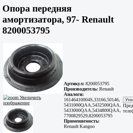
Опора передняя
амортизатора, 97- Renault
8200053795
Артикул:
8200053795
Производитель:
Renault
Аналоги:
Увеличить
16146410004S,33166,50146,
изображение
5431000QAA,5432500QAA,
Пред
5433000QAA,5434800QAA,
теле
7700829529,8200053795
Применяемость:
Renault Kangoo