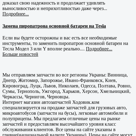
доказал свою надежность и продолжает удивлять
выносливостью и неприхотливостью даже через...
Подробнее...
Замена пиропатрона основной батареи на Tesla
Если вы будете осторожны и вас есть все необходимые
инструменты, то заменить пиропатрон основной батареи на
Тесла Модел 3 или Y вполне реально....
Подробнее...
Больше новостей
Мы отправляем запчасти во все регионы Украны: Винница,
Днепр, Житомир, Запорожье, Ивано-Франковск, Киев,
Кировоград, Луцк, Львов, Николаев, Одесса, Полтава, Ровно,
Сумы, Тернополь, Ужгород, Харьков, Херсон, Хмельницкий,
Черкассы, Чернигов, Черновцы.
Интернет магазин автозапчастей Ходовик.ком
специализируется на продаже запчастей для грузовых авто,
микроавтобусов (запчасти на бусы), легковые автомобили и
полуприцепы. Мы предлагаем отличные цены на рынке
запчастей и предоставляем высочайшего уровня класс
обслуживания клиентов. Все цены на сайте указаны в
гривне(национальной валюте Украины). Цены на сайте могут