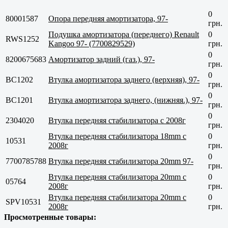
0
80001587
Опора передняя амортизатора, 97-
грн.
Подушка амортизатора (переднего) Renault
0
RWS1252
Kangoo 97- (7700829529)
грн.
0
8200675683
Амортизатор задний (газ.), 97-
грн.
0
BC1202
Втулка амортизатора заднего (верхняя), 97-
грн.
0
BC1201
Втулка амортизатора заднего, (нижняя.), 97-
грн.
0
2304020
Втулка передняя стабилизатора c 2008г
грн.
Втулка передняя стабилизатора 18mm c
0
10531
2008г
грн.
0
7700785788
Втулка передняя стабилизатора 20mm 97-
грн.
Втулка передняя стабилизатора 20mm c
0
05764
2008г
грн.
Втулка передняя стабилизатора 20mm c
0
SPV10531
2008г
грн.
Просмотренные товары: