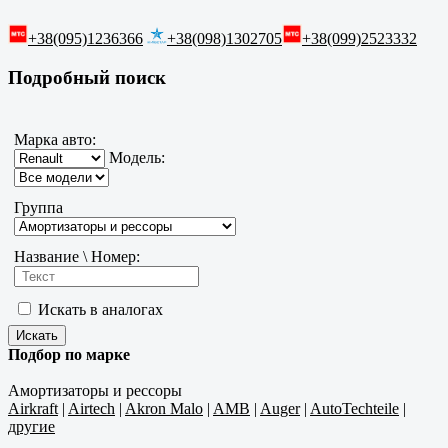
+38(095)1236366
+38(098)1302705
+38(099)2523332
Подробный поиск
Марка авто:
Модель:
Группа
Название \ Номер:
Искать в аналогах
Подбор по марке
Амортизаторы и рессоры
Airkraft
|
Airtech
|
Akron Malo
|
AMB
|
Auger
|
AutoTechteile
|
другие