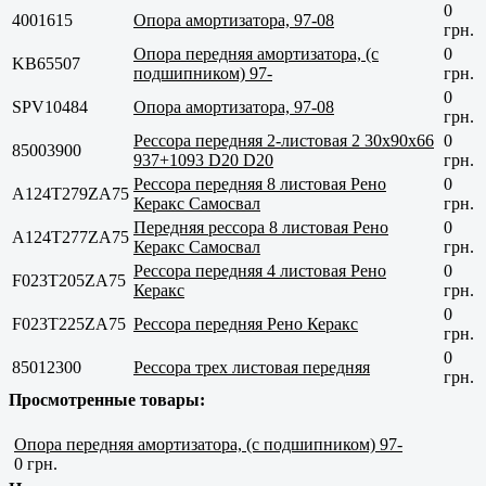
0
4001615
Опора амортизатора, 97-08
грн.
Опора передняя амортизатора, (с
0
KB65507
подшипником) 97-
грн.
0
SPV10484
Опора амортизатора, 97-08
грн.
Рессора передняя 2-листовая 2 30x90x66
0
85003900
937+1093 D20 D20
грн.
Рессора передняя 8 листовая Рено
0
A124T279ZA75
Керакс Самосвал
грн.
Передняя рессора 8 листовая Рено
0
A124T277ZA75
Керакс Самосвал
грн.
Рессора передняя 4 листовая Рено
0
F023T205ZA75
Керакс
грн.
0
F023T225ZA75
Рессора передняя Рено Керакс
грн.
0
85012300
Рессора трех листовая передняя
грн.
Просмотренные товары:
Опора передняя амортизатора, (с подшипником) 97-
0 грн.