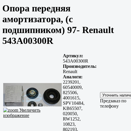
Опора передняя
амортизатора, (с
подшипником) 97- Renault
543A00300R
Артикул:
543A00300R
Производитель:
Renault
Аналоги:
2239201,
60540009,
825506,
4001615,
Предзаказ по
SPV10484,
телефону
KB65507,
Увеличить
020050,
изображение
RW1252,
10823,
802193,