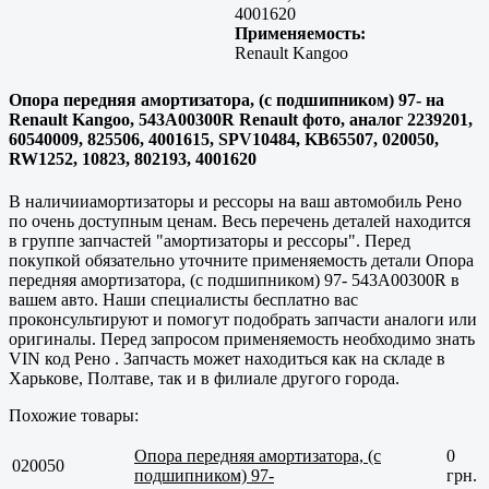
4001620
Применяемость:
Renault Kangoo
Опора передняя амортизатора, (с подшипником) 97- на
Renault Kangoo, 543A00300R Renault фото, аналог 2239201,
60540009, 825506, 4001615, SPV10484, KB65507, 020050,
RW1252, 10823, 802193, 4001620
В наличииамортизаторы и рессоры на ваш автомобиль Рено
по очень доступным ценам. Весь перечень деталей находится
в группе запчастей "амортизаторы и рессоры". Перед
покупкой обязательно уточните применяемость детали Опора
передняя амортизатора, (с подшипником) 97- 543A00300R в
вашем авто. Наши специалисты бесплатно вас
проконсультируют и помогут подобрать запчасти аналоги или
оригиналы. Перед запросом применяемость необходимо знать
VIN код Рено . Запчасть может находиться как на складе в
Харькове, Полтаве
, так и в филиале другого города.
Похожие товары:
Опора передняя амортизатора, (с
0
020050
подшипником) 97-
грн.