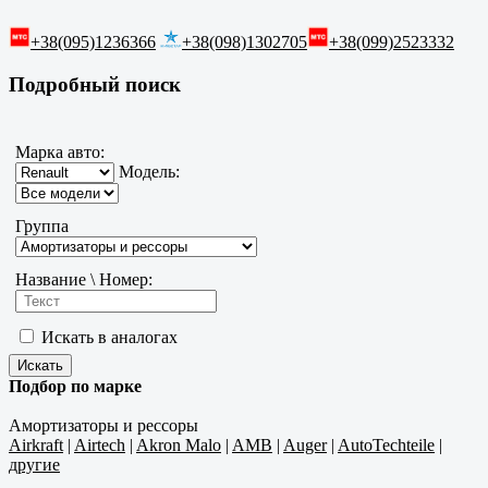
+38(095)1236366
+38(098)1302705
+38(099)2523332
Подробный поиск
Марка авто:
Модель:
Группа
Название \ Номер:
Искать в аналогах
Подбор по марке
Амортизаторы и рессоры
Airkraft
|
Airtech
|
Akron Malo
|
AMB
|
Auger
|
AutoTechteile
|
другие