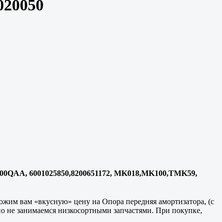
020050
432500QAA, 6001025850,8200651172, MK018,MK100,TMK59,
ожим вам «вкусную» цену на Опора передняя амортизатора, (с
о не занимаемся низкосортными запчастями. При покупке,