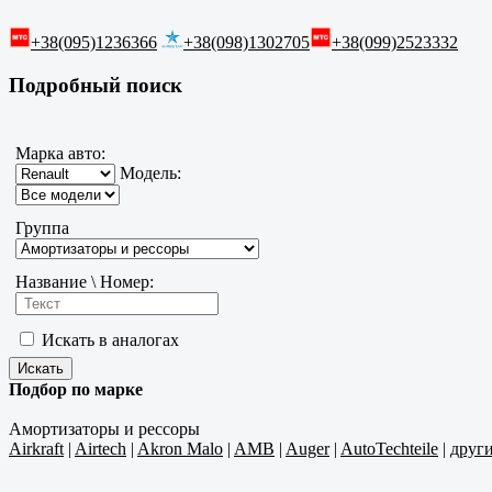
+38(095)1236366
+38(098)1302705
+38(099)2523332
Подробный поиск
Марка авто:
Модель:
Группа
Название \ Номер:
Искать в аналогах
Подбор по марке
Амортизаторы и рессоры
Airkraft
|
Airtech
|
Akron Malo
|
AMB
|
Auger
|
AutoTechteile
|
друг