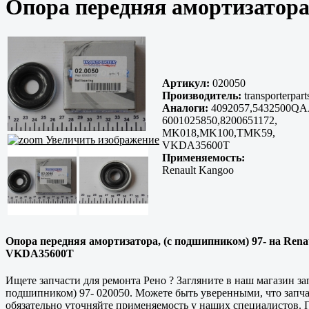
Опора передняя амортизатора,
Артикул:
020050
Производитель:
transporterpart
Аналоги:
4092057,5432500QA
6001025850,8200651172,
MK018,MK100,TMK59,
Увеличить изображение
VKDA35600T
Применяемость:
Renault Kangoo
Опора передняя амортизатора, (с подшипником) 97- на Rena
VKDA35600T
Ищете запчасти для ремонта Рено ? Загляните в наш магазин з
подшипником) 97- 020050. Можете быть уверенными, что запч
обязательно уточняйте применяемость у наших специалистов. П