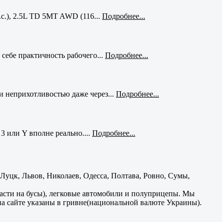
с.), 2.5L TD 5MT AWD (116...
Подробнее...
себе практичность рабочего...
Подробнее...
и неприхотливостью даже через...
Подробнее...
3 или Y вполне реально....
Подробнее...
уцк, Львов, Николаев, Одесса, Полтава, Ровно, Сумы,
части на бусы), легковые автомобили и полуприцепы. Мы
на сайте указаны в гривне(национальной валюте Украины).