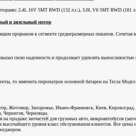
орами: 2.4L 16V 5MT RWD (132 л.с.), 3.0L V6 5MT RWD (181 л.
новый и дизельный мотор
оящим прорывом в сегменте среднеразмерных пикапов. Сочетая в 
оказал свою надежность и продолжает удивлять выносливостью 
енты, то заменить пиропатрон основной батареи на Тесла Модел 
пр, Житомир, Запорожье, Ивано-Франковск, Киев, Кировоград, Л
, Чернигов, Черновцы.
 на продаже запчастей для грузовых авто, микроавтобусов (зап
м высочайшего уровня класс обслуживания клиентов. Все цены 
енеджером.