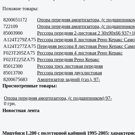
Похожие товары:
8200651172
Опора передняя амортизатора, (с подшипником
722109
Опора передняя амортизатора, (с подшипником
85003900
Рессора передняя 2-листовая 2 30x90x66 937+
A124T279ZA75
Рессора передняя 8 листовая Рено Керакс Само
A124T277ZA75
Передняя рессора 8 листовая Рено Керакс Сам
F023T205ZA75
Рессора передняя 4 листовая Рено Керакс
F023T225ZA75
Рессора передняя Рено Керакс
85012300
Рессора трех листовая передняя
85013700
Рессора передняя двухлистовая
8200675683
Амортизатор задний (газ.), 97-
Просмотренные товары:
Опора передняя амортизатора, (с подшипником) 97-
0 грн.
Новостная лента
Мицубиси L200 с полуторной кабиной 1995-2005: характерис