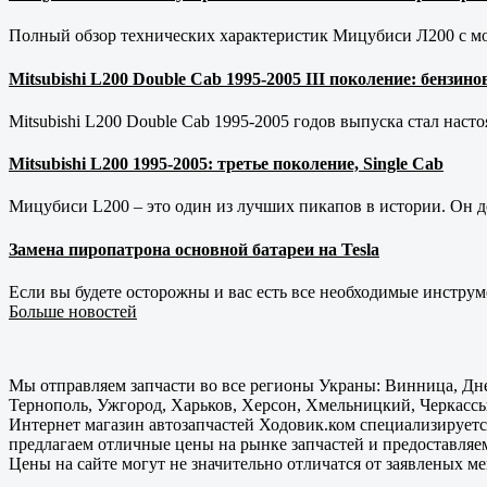
Полный обзор технических характеристик Мицубиси Л200 с мот
Mitsubishi L200 Double Cab 1995-2005 III поколение: бензи
Mitsubishi L200 Double Cab 1995-2005 годов выпуска стал наст
Mitsubishi L200 1995-2005: третье поколение, Single Cab
Мицубиси L200 – это один из лучших пикапов в истории. Он д
Замена пиропатрона основной батареи на Tesla
Если вы будете осторожны и вас есть все необходимые инструм
Больше новостей
Мы отправляем запчасти во все регионы Украны: Винница, Дне
Тернополь, Ужгород, Харьков, Херсон, Хмельницкий, Черкассы
Интернет магазин автозапчастей Ходовик.ком специализируется
предлагаем отличные цены на рынке запчастей и предоставляе
Цены на сайте могут не значительно отличатся от заявленых м