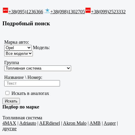
+38(095)1236366
+38(098)1302705
+38(099)2523332
Подробный поиск
Марка авто:
Модель:
Группа
Название \ Номер:
Искать в аналогах
Подбор по марке
Топливная система
4MAX
|
Adriauto
|
AERdiesel
|
Akron Malo
|
AMB
|
Auger
|
другие