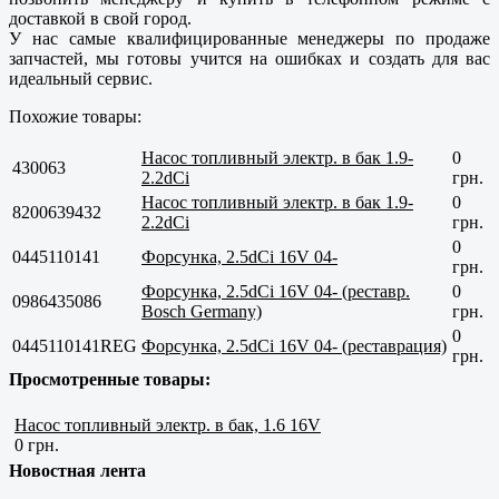
доставкой в свой город.
У нас самые квалифицированные менеджеры по продаже
запчастей, мы готовы учится на ошибках и создать для вас
идеальный сервис.
Похожие товары:
Насос топливный электр. в бак 1.9-
0
430063
2.2dCi
грн.
Насос топливный электр. в бак 1.9-
0
8200639432
2.2dCi
грн.
0
0445110141
Форсунка, 2.5dCi 16V 04-
грн.
Форсунка, 2.5dCi 16V 04- (реставр.
0
0986435086
Bosch Germany)
грн.
0
0445110141REG
Форсунка, 2.5dCi 16V 04- (реставрация)
грн.
Просмотренные товары:
Насос топливный электр. в бак, 1.6 16V
0 грн.
Новостная лента