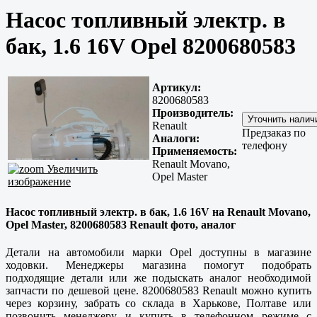
Насос топливный электр. в
бак, 1.6 16V Opel 8200680583
Артикул:
8200680583
Производитель:
Renault
Предзаказ по
Аналоги:
телефону
Применяемость:
Renault Movano,
Увеличить
Opel Master
изображение
Насос топливный электр. в бак, 1.6 16V на Renault Movano,
Opel Master, 8200680583 Renault фото, аналог
Детали на автомобили марки Opel доступны в магазине
ходовки. Менеджеры магазина помогут подобрать
подходящие детали или же подыскать аналог необходимой
запчасти по дешевой цене. 8200680583 Renault можно купить
через корзину, забрать со склада в
Харькове, Полтаве
или
позвонить менеджеру и купить в телефонном режиме с