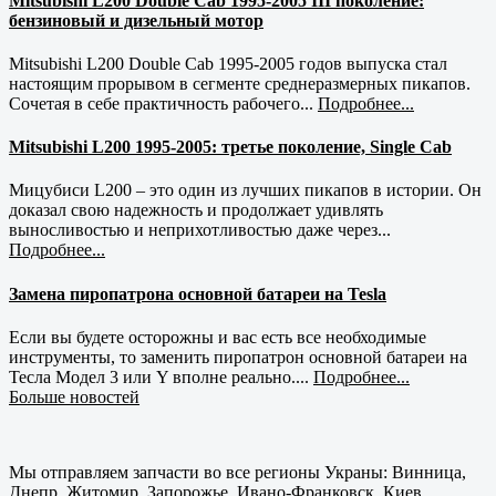
Mitsubishi L200 Double Cab 1995-2005 III поколение:
бензиновый и дизельный мотор
Mitsubishi L200 Double Cab 1995-2005 годов выпуска стал
настоящим прорывом в сегменте среднеразмерных пикапов.
Сочетая в себе практичность рабочего...
Подробнее...
Mitsubishi L200 1995-2005: третье поколение, Single Cab
Мицубиси L200 – это один из лучших пикапов в истории. Он
доказал свою надежность и продолжает удивлять
выносливостью и неприхотливостью даже через...
Подробнее...
Замена пиропатрона основной батареи на Tesla
Если вы будете осторожны и вас есть все необходимые
инструменты, то заменить пиропатрон основной батареи на
Тесла Модел 3 или Y вполне реально....
Подробнее...
Больше новостей
Мы отправляем запчасти во все регионы Украны: Винница,
Днепр, Житомир, Запорожье, Ивано-Франковск, Киев,