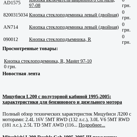
AD1575
97-08
грн.
0
8200315034
Кнопка стеклоподемника левый (двойная)
грн.
0
AN714
Кнопка стеклоподемника левый (двойная)
грн.
0
090012
Кнопка стеклоподъемника, R
грн.
Просмотренные товары:
Кнопка стеклоподемника, R, Master 97-10
0 грн.
Новостная лента
Мицубиси L200 с полуторной кабиной 1995-2005:
характеристики для бензинового и дизельного мотора
Полный обзор технических характеристик Мицубиси Л200 с
моторами: 2.4L 16V 5MT RWD (132 л.с.), 3.0L V6 5MT RWD
(181 л.с.), 2.5L TD 5MT AWD (116...
Подробнее...