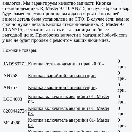
аналогов. Мы гарантируем качество запчасти Кнопка
стеклоподемника, R, Master 97-10 AN715, в случае брака товар
будет заменен, если причина выхода из строя не по вашей
вине и деталь была установлена на СТО. В случае если вам не
срочно нужна деталь Кнопка стеклоподемника, R, Master 97-
10 AN715, ее можно заказать из за границы по более
выгодной цене. Приобретая запчасти в магазине hodovik.com
у вас не будет проблем с ремонтом ваших любимцев.
Похожие товары:
0
JAD96977J
Кнопка стеклоподемника правый 01-
грн.
0
AN758
Кнопка аварийной сигнализации
грн.
0
AN757
Кнопка аварийной сигнализации,
грн.
Кнопка включатель аварийки 01- Master
0
LCC4003
03-
грн.
Кнопка включатель аварийки 01- Master
0
8200442724
03-
грн.
Кнопка включатель аварийки 01- Master
0
MG4360
03-
грн.
Кнопка включатель аварийного сигнала,
0