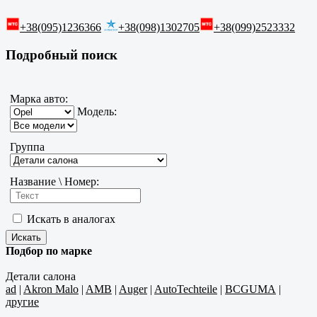
+38(095)1236366
+38(098)1302705
+38(099)2523332
Подробный поиск
Марка авто:
Модель:
Группа
Название \ Номер:
Искать в аналогах
Подбор по марке
Детали салона
ad
|
Akron Malo
|
AMB
|
Auger
|
AutoTechteile
|
BCGUMA
|
другие