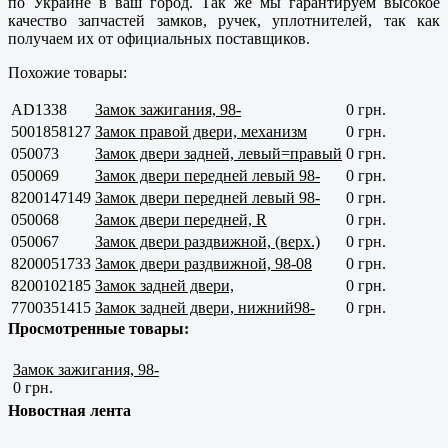
по Украине в ваш город. Так же мы гарантируем высокое
качество запчастей замков, ручек, уплотнителей, так как
получаем их от официальных поставщиков.
Похожие товары:
AD1338
Замок зажигания, 98-
0 грн.
5001858127
Замок правой двери, механизм
0 грн.
050073
Замок двери задней, левый=правый
0 грн.
050069
Замок двери передней левый 98-
0 грн.
8200147149
Замок двери передней левый 98-
0 грн.
050068
Замок двери передней, R
0 грн.
050067
Замок двери раздвижной, (верх.)
0 грн.
8200051733
Замок двери раздвижной, 98-08
0 грн.
8200102185
Замок задней двери,
0 грн.
7700351415
Замок задней двери, нижний98-
0 грн.
Просмотренные товары:
Замок зажигания, 98-
0 грн.
Новостная лента