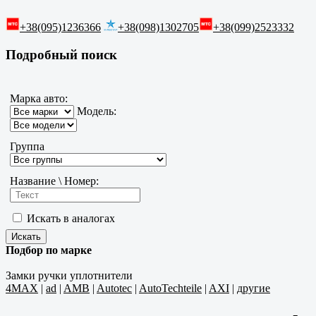
+38(095)1236366
+38(098)1302705
+38(099)2523332
Подробный поиск
Марка авто:
Модель:
Группа
Название \ Номер:
Искать в аналогах
Подбор по марке
Замки ручки уплотнители
4MAX
|
ad
|
AMB
|
Autotec
|
AutoTechteile
|
AXI
|
другие