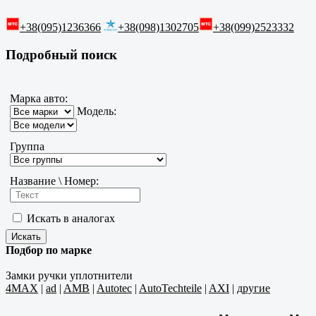
+38(095)1236366
+38(098)1302705
+38(099)2523332
Подробный поиск
Марка авто:
Модель:
Группа
Название \ Номер:
Искать в аналогах
Подбор по марке
Замки ручки уплотнители
4MAX
|
ad
|
AMB
|
Autotec
|
AutoTechteile
|
AXI
|
другие