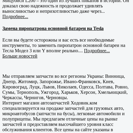
Мицубиси L200 – это один из лучших пикапов в истории. Он
доказал свою надежность и продолжает удивлять
выносливостью и неприхотливостью даже через...
Подробнее...
Замена пиропатрона основной батареи на Tesla
Если вы будете осторожны и вас есть все необходимые
инструменты, то заменить пиропатрон основной батареи на
Тесла Модел 3 или Y вполне реально....
Подробнее...
Больше новостей
Мы отправляем запчасти во все регионы Украны: Винница,
Днепр, Житомир, Запорожье, Ивано-Франковск, Киев,
Кировоград, Луцк, Львов, Николаев, Одесса, Полтава, Ровно,
Сумы, Тернополь, Ужгород, Харьков, Херсон, Хмельницкий,
Черкассы, Чернигов, Черновцы.
Интернет магазин автозапчастей Ходовик.ком
специализируется на продаже запчастей для грузовых авто,
микроавтобусов (запчасти на бусы), легковые автомобили и
полуприцепы. Мы предлагаем отличные цены на рынке
запчастей и предоставляем высочайшего уровня класс
обслуживания клиентов. Все цены на сайте указаны в