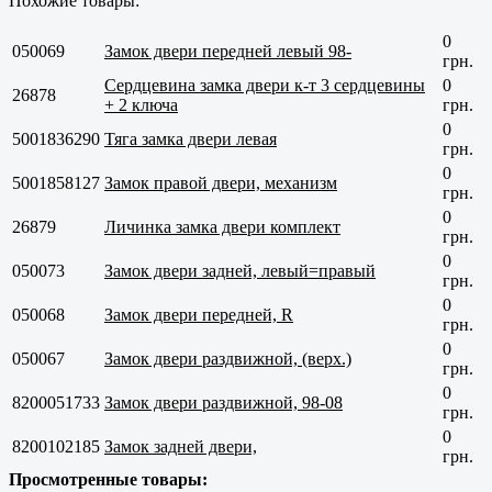
Похожие товары:
0
050069
Замок двери передней левый 98-
грн.
Сердцевина замка двери к-т 3 сердцевины
0
26878
+ 2 ключа
грн.
0
5001836290
Тяга замка двери левая
грн.
0
5001858127
Замок правой двери, механизм
грн.
0
26879
Личинка замка двери комплект
грн.
0
050073
Замок двери задней, левый=правый
грн.
0
050068
Замок двери передней, R
грн.
0
050067
Замок двери раздвижной, (верх.)
грн.
0
8200051733
Замок двери раздвижной, 98-08
грн.
0
8200102185
Замок задней двери,
грн.
Просмотренные товары: