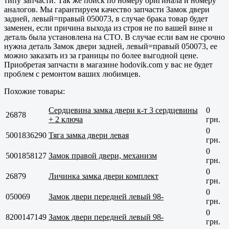
типу запчасти. Так же поиск по номеру оригинала и номеру
аналогов. Мы гарантируем качество запчасти Замок двери
задней, левый=правый 050073, в случае брака товар будет
заменен, если причина выхода из строя не по вашей вине и
деталь была установлена на СТО. В случае если вам не срочно
нужна деталь Замок двери задней, левый=правый 050073, ее
можно заказать из за границы по более выгодной цене.
Приобретая запчасти в магазине hodovik.com у вас не будет
проблем с ремонтом ваших любимцев.
Похожие товары:
Сердцевина замка двери к-т 3 сердцевины
0
26878
+ 2 ключа
грн.
0
5001836290
Тяга замка двери левая
грн.
0
5001858127
Замок правой двери, механизм
грн.
0
26879
Личинка замка двери комплект
грн.
0
050069
Замок двери передней левый 98-
грн.
0
8200147149
Замок двери передней левый 98-
грн.