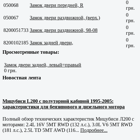
0
050068
Замок двери передней, R
грн.
0
050067
Замок двери раздвижной, (верх.)
грн.
0
8200051733
Замок двери раздвижной, 98-08
грн.
0
8200102185
Замок задней двери,
грн.
Просмотренные товары:
Замок двери задней, левый=правый
0 грн.
Новостная лента
Мицубиси L200 с полуторной кабиной 1995-2005:
характеристики для бензинового и дизельного мотора
Полный обзор технических характеристик Мицубиси Л200 с
моторами: 2.4L 16V 5MT RWD (132 л.с.), 3.0L V6 5MT RWD
(181 л.с.), 2.5L TD 5MT AWD (116...
Подробнее...