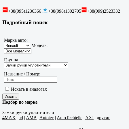
+38(095)1236366
+38(098)1302705
+38(099)2523332
Подробный поиск
Марка авто:
Модель:
Группа
Название \ Номер:
Искать в аналогах
Подбор по марке
Замки ручки уплотнители
4MAX
|
ad
|
AMB
|
Autotec
|
AutoTechteile
|
AXI
|
другие