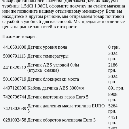
товар оригинального качества. Для заказа Датчик вакуума
турбины 1.5dCi 1.9dCI, оформите покупку на стайте магазина
или же позвоните нашему отзывчивому менеджеру. Если вы
находитесь в другом регионе, мы отправляем товар почтовой
службой в удобный для вас способ. Мы предлагаем отличные
цены на рынке запчастей в интернете.
Похожие товары:
4410501000
Датчик уровня пола
0 грн.
2024
5000791113
Датчик температуры
грн.
Датчик ABS угловой 0,4м
2186
4410329212
(втулка+смазка)
грн.
2024
5010306719
Датчик блокировки моста
грн.
4497120300
Кабель датчика ABS 3000мм
891 грн.
8908
7420796744
Датчик картерних газов Euro 5
грн.
Датчик давления масла топлива EURO
5264
7421302639
5
грн.
4451
0281002458
Датчик оборотов коленвала Euro 3
грн.
3403