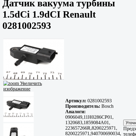
Датчик вакуума турбины
1.5dCi 1.9dCI Renault
0281002593
Увеличить
изображение
Артикул:
0281002593
Производитель:
Bosch
Аналоги:
0906049,11H0286CP01,
1320683,1859084A01,
223657266R,8200225971,
Предз
8200225971,940700690034,
телеф