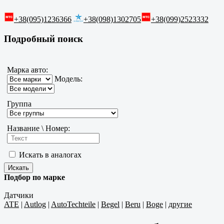
+38(095)1236366
+38(098)1302705
+38(099)2523332
Подробный поиск
Марка авто:
Модель:
Группа
Название \ Номер:
Искать в аналогах
Подбор по марке
Датчики
ATE
|
Autlog
|
AutoTechteile
|
Begel
|
Beru
|
Boge
|
другие