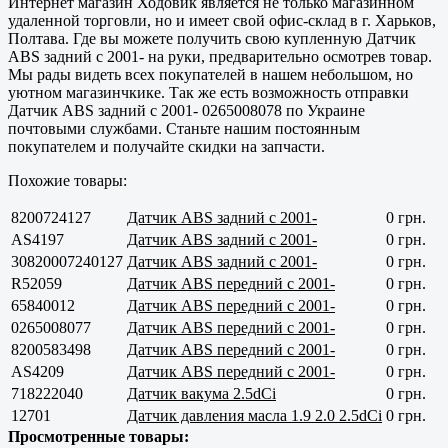
Интернет магазин Ходовик является не только магазинном
удаленной торговли, но и имеет свой офис-склад в г.
Харьков,
Полтава
. Где вы можете получить свою купленную Датчик
ABS задний с 2001- на руки, предварительно осмотрев товар.
Мы рады видеть всех покупателей в нашем небольшом, но
уютном магазинчкике. Так же есть возможность отправки
Датчик ABS задний с 2001- 0265008078 по Украине
почтовыми службами. Станьте нашим постоянным
покупателем и получайте скидки на запчасти.
Похожие товары:
8200724127
Датчик ABS задний с 2001-
0 грн.
AS4197
Датчик ABS задний с 2001-
0 грн.
30820007240127
Датчик ABS задний с 2001-
0 грн.
R52059
Датчик ABS передний с 2001-
0 грн.
65840012
Датчик ABS передний с 2001-
0 грн.
0265008077
Датчик ABS передний с 2001-
0 грн.
8200583498
Датчик ABS передний с 2001-
0 грн.
AS4209
Датчик ABS передний с 2001-
0 грн.
718222040
Датчик вакума 2.5dCi
0 грн.
12701
Датчик давления масла 1.9 2.0 2.5dCi
0 грн.
Просмотренные товары: