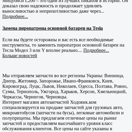
Мицубиси L200 – это один из лучших пикапов в истории. Он
доказал свою надежность и продолжает удивлять
выносливостью и неприхотливостью даже через...
Подробнее...
Замена пиропатрона основной батареи на Tesla
Если вы будете осторожны и вас есть все необходимые
инструменты, то заменить пиропатрон основной батареи на
Тесла Модел 3 или Y вполне реально....
Подробнее...
Больше новостей
Мы отправляем запчасти во все регионы Украны: Винница,
Днепр, Житомир, Запорожье, Ивано-Франковск, Киев,
Кировоград, Луцк, Львов, Николаев, Одесса, Полтава, Ровно,
Сумы, Тернополь, Ужгород, Харьков, Херсон, Хмельницкий,
Черкассы, Чернигов, Черновцы.
Интернет магазин автозапчастей Ходовик.ком
специализируется на продаже запчастей для грузовых авто,
микроавтобусов (запчасти на бусы), легковые автомобили и
полуприцепы. Мы предлагаем отличные цены на рынке
запчастей и предоставляем высочайшего уровня класс
обслуживания клиентов. Все цены на сайте указаны в