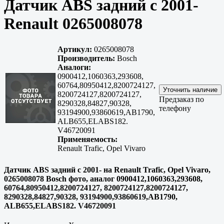
Датчик ABS задний с 2001-
Renault 0265008078
Артикул:
0265008078
Производитель:
Bosch
Аналоги:
0900412,1060363,293608,
60764,80950412,8200724127,
8200724127,8200724127,
Предзаказ по
8290328,84827,90328,
телефону
93194900,93860619,AB1790,
ALB655,ELABS182.
V46720091
Применяемость:
Renault Trafic, Opel Vivaro
Датчик ABS задний с 2001- на Renault Trafic, Opel Vivaro,
0265008078 Bosch фото, аналог 0900412,1060363,293608,
60764,80950412,8200724127, 8200724127,8200724127,
8290328,84827,90328, 93194900,93860619,AB1790,
ALB655,ELABS182. V46720091