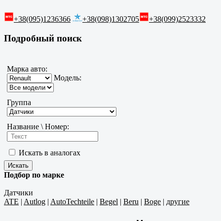
+38(095)1236366
+38(098)1302705
+38(099)2523332
Подробный поиск
Марка авто:
Модель:
Группа
Название \ Номер:
Искать в аналогах
Подбор по марке
Датчики
ATE
|
Autlog
|
AutoTechteile
|
Begel
|
Beru
|
Boge
|
другие