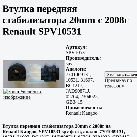
Втулка передняя
стабилизатора 20mm c 2008г
Renault SPV10531
Артикул:
SPV10531
Производитель:
spv
Аналоги:
7701069131,
10531, 31697,
Предзаказ по
BC1217,
телефону
JAD90871J,
Увеличить
05764, 2304022,
изображение
GB3415
Применяемость:
Renault Kangoo
Втулка передняя стабилизатора 20mm c 2008г на
Renault Kangoo, SPV10531 spv фото, аналог 7701069131,