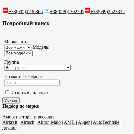
+38(095)1236366
+38(098)1302705
+38(099)2523332
Подробный поиск
Марка авто:
Модель:
Группа
Название \ Номер:
Искать в аналогах
Подбор по марке
Амортизаторы и рессоры
Airkraft
|
Airtech
|
Akron Malo
|
AMB
|
Auger
|
AutoTechteile
|
другие