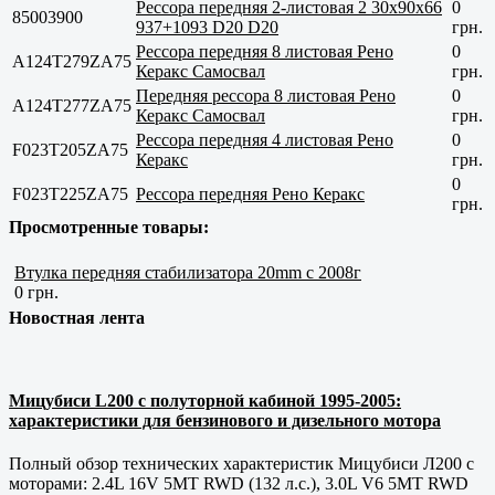
Рессора передняя 2-листовая 2 30x90x66
0
85003900
937+1093 D20 D20
грн.
Рессора передняя 8 листовая Рено
0
A124T279ZA75
Керакс Самосвал
грн.
Передняя рессора 8 листовая Рено
0
A124T277ZA75
Керакс Самосвал
грн.
Рессора передняя 4 листовая Рено
0
F023T205ZA75
Керакс
грн.
0
F023T225ZA75
Рессора передняя Рено Керакс
грн.
Просмотренные товары:
Втулка передняя стабилизатора 20mm c 2008г
0 грн.
Новостная лента
Мицубиси L200 с полуторной кабиной 1995-2005:
характеристики для бензинового и дизельного мотора
Полный обзор технических характеристик Мицубиси Л200 с
моторами: 2.4L 16V 5MT RWD (132 л.с.), 3.0L V6 5MT RWD