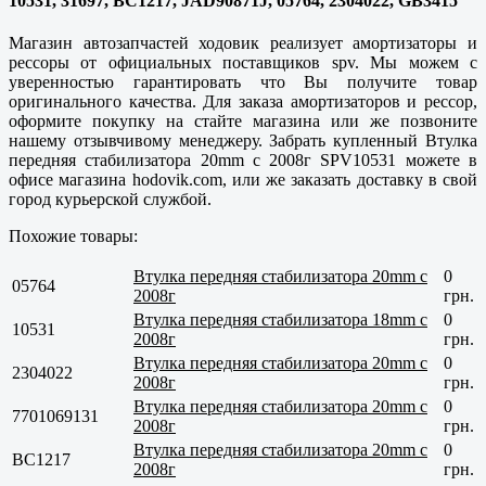
10531, 31697, BC1217, JAD90871J, 05764, 2304022, GB3415
Магазин автозапчастей ходовик реализует амортизаторы и
рессоры от официальных поставщиков spv. Мы можем с
уверенностью гарантировать что Вы получите товар
оригинального качества. Для заказа амортизаторов и рессор,
оформите покупку на стайте магазина или же позвоните
нашему отзывчивому менеджеру. Забрать купленный Втулка
передняя стабилизатора 20mm c 2008г SPV10531 можете в
офисе магазина hodovik.com, или же заказать доставку в свой
город курьерской службой.
Похожие товары:
Втулка передняя стабилизатора 20mm c
0
05764
2008г
грн.
Втулка передняя стабилизатора 18mm c
0
10531
2008г
грн.
Втулка передняя стабилизатора 20mm c
0
2304022
2008г
грн.
Втулка передняя стабилизатора 20mm c
0
7701069131
2008г
грн.
Втулка передняя стабилизатора 20mm c
0
BC1217
2008г
грн.