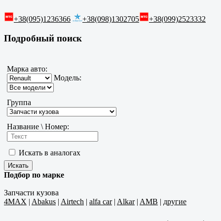
+38(095)1236366
+38(098)1302705
+38(099)2523332
Подробный поиск
Марка авто:
Модель:
Группа
Название \ Номер:
Искать в аналогах
Подбор по марке
Запчасти кузова
4MAX
|
Abakus
|
Airtech
|
alfa car
|
Alkar
|
AMB
|
другие