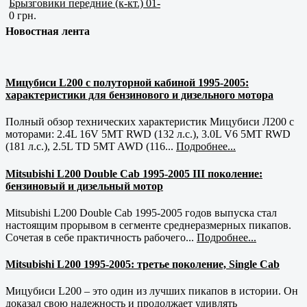
Брызговики передние (к-кт.) 01-
0 грн.
Новостная лента
Мицубиси L200 с полуторной кабиной 1995-2005:
характеристики для бензинового и дизельного мотора
Полный обзор технических характеристик Мицубиси Л200 с
моторами: 2.4L 16V 5MT RWD (132 л.с.), 3.0L V6 5MT RWD
(181 л.с.), 2.5L TD 5MT AWD (116...
Подробнее...
Mitsubishi L200 Double Cab 1995-2005 III поколение:
бензиновый и дизельный мотор
Mitsubishi L200 Double Cab 1995-2005 годов выпуска стал
настоящим прорывом в сегменте среднеразмерных пикапов.
Сочетая в себе практичность рабочего...
Подробнее...
Mitsubishi L200 1995-2005: третье поколение, Single Cab
Мицубиси L200 – это один из лучших пикапов в истории. Он
доказал свою надежность и продолжает удивлять